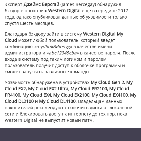
Эксперт
Джеймс Берсгэй
(James Bercegay) обнаружил
бэкдор в носителях
Western Digital
еще в середине 2017
года, однако опубликовал данные об уязвимости только
спустя шесть месяцев.
Благодаря бэкдору зайти в систему
Western Digital My
Cloud
может любой пользователь, который введет
комбинацию
«mydlinkBRionyg»
в качестве имени
администратора и
«abc12345cba»
в качестве пароля. После
входа в систему под таким логином и паролем
пользователь получит доступ к оболочке программы и
сможет запускать различные команды.
Уязвимость обнаружена в устройствах
My Cloud Gen 2, My
Cloud EX2, My Cloud EX2 Ultra, My Cloud PR2100, My Cloud
PR4100, My Cloud EX4, My Cloud EX2100, My Cloud EX4100, My
Cloud DL2100 и My Cloud DL4100
. Владельцам данных
накопителей рекомендуют отключить диски от локальной
сети и блокировать доступ к интернету до тех пор, пока
Western Digital не выпустит новый патч.