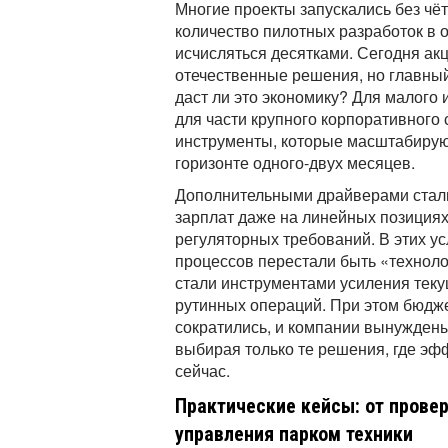
Многие проекты запускались без чёт
количество пилотных разработок в 
исчисляться десятками. Сегодня ак
отечественные решения, но главный
даст ли это экономику? Для малого и
для части крупного корпоративного
инструменты, которые масштабирую
горизонте одного-двух месяцев.
Дополнительными драйверами стали
зарплат даже на линейных позициях
регуляторных требований. В этих у
процессов перестали быть «технол
стали инструментами усиления тек
рутинных операций. При этом бюдж
сократились, и компании вынуждены
выбирая только те решения, где эф
сейчас.
Практические кейсы: от прове
управления парком техники