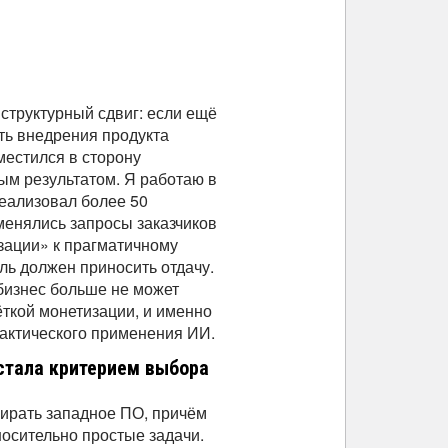
труктурный сдвиг: если ещё
ть внедрения продукта
местился в сторону
ым результатом. Я работаю в
реализовал более 50
 менялись запросы заказчиков
ации» к прагматичному
ль должен приносить отдачу.
бизнес больше не может
ёткой монетизации, и именно
актического применения ИИ.
стала критерием выбора
ирать западное ПО, причём
носительно простые задачи.