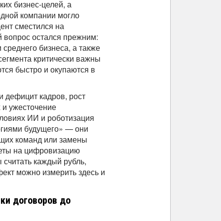
ких бизнес-целей, а
одной компании могло
цент сместился на
 вопрос остался прежним:
 среднего бизнеса, а также
 сегмента критически важны
тся быстро и окупаются в
 дефицит кадров, рост
 и ужесточение
словиях ИИ и роботизация
огиями будущего» — они
ущих команд или замены
еты на цифровизацию
 считать каждый рубль,
фект можно измерить здесь и
рки договоров до