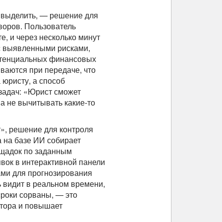
 выделить, — решение для
воров. Пользователь
е, и через несколько минут
с выявленными рисками,
отенциальных финансовых
ваются при передаче, что
 юристу, а способ
задач: «Юрист сможет
а не вычитывать какие-то
», решение для контроля
 на базе ИИ собирает
ощадок по заданным
явок в интерактивной панели
ами для прогнозирования
ь видит в реальном времени,
сроки сорваны, — это
ктора и повышает