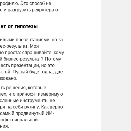
профилю. Это способ не
е и разгрузить рекрутёра от
нт от гипотезы
ивыми презентациями, но за
ес-результат. Моя
о проста: спрашивайте, кому
ый бизнес-результат? Потому
 есть презентации, но это
стой. Пускай будет одна, две
изовано.
ать решения, которые
тех, что приносят измеримую
исленные инструменты не
ря на себя рутину. Как верно
е самый продвинутый ИИ-
профессиональной
ения.