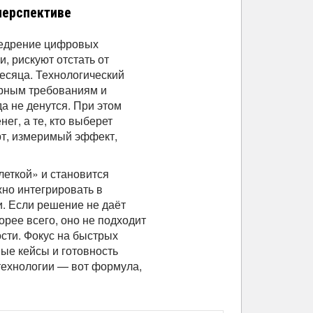
перспективе
недрение цифровых
, рискуют отстать от
месяца. Технологический
орным требованиям и
а не денутся. При этом
нег, а те, кто выберет
рт, измеримый эффект,
еткой» и становится
но интегрировать в
. Если решение не даёт
орее всего, оно не подходит
сти. Фокус на быстрых
ые кейсы и готовность
технологии — вот формула,