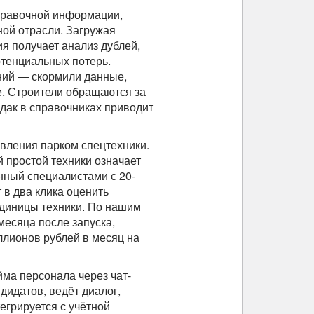
справочной информации,
ной отрасли. Загружая
ия получает анализ дублей,
отенциальных потерь.
ний — скормили данные,
. Строители обращаются за
рдак в справочниках приводит
вления парком спецтехники.
 простой техники означает
нный специалистами с 20-
 в два клика оценить
диницы техники. По нашим
месяца после запуска,
ллионов рублей в месяц на
ма персонала через чат-
дидатов, ведёт диалог,
егрируется с учётной