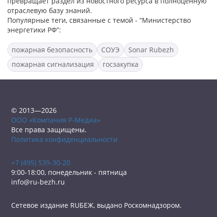
превращает раздел из новостного ресурса в полноценную
отраслевую базу знаний.
Популярные теги, связанные с темой - “Министерство
энергетики РФ”:
пожарная безопасность
СОУЭ
Sonar Rubezh
пожарная сигнализация
госзакупка
© 2013—2026
ООО «Компания Р-Медиа»
Все права защищены.
Политика конфиденциальности
+7 (495) 539-30-20
9:00-18:00, понедельник - пятница
info@ru-bezh.ru
Сетевое издание RUБЕЖ, выдано Роскомнадзором.