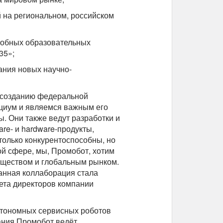
 на региональном, российском
собных образовательных
35»;
ния новых научно-
о созданию федеральной
рциум и являемся важным его
. Они также ведут разработки и
are- и hardware-продукты,
только конкурентоспособны, но
ой сфере, мы, Промобот, хотим
бществом и глобальным рынком.
анная коллаборация стала
вета директоров компании
втономных сервисных роботов
ания Промобот ведёт