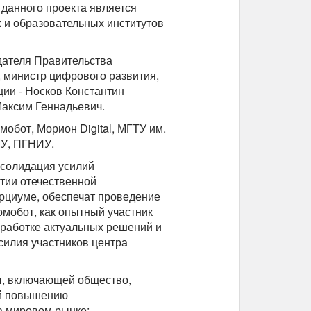
 данного проекта является
 и образовательных институтов
дателя Правительства
 министр цифрового развития,
ии - Носков Константин
Максим Геннадьевич.
обот, Морион Digital, МГТУ им.
У, ПГНИУ.
нсолидация усилий
итии отечественной
рциуме, обеспечат проведение
мобот, как опытный участник
зработке актуальных решений и
силия участников центра
ы, включающей общество,
ей повышению
а мировом рынке;