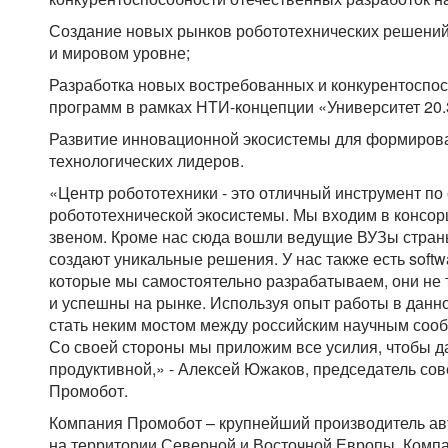
Создание новых рынков робототехнических решений
и мировом уровне;
Разработка новых востребованных и конкурентоспо
программ в рамках НТИ-концепции «Университет 20.
Развитие инновационной экосистемы для формирова
технологических лидеров.
«Центр робототехники - это отличный инструмент п
робототехнической экосистемы. Мы входим в консо
звеном. Кроме нас сюда вошли ведущие ВУЗы страны
создают уникальные решения. У нас также есть softw
которые мы самостоятельно разрабатываем, они не 
и успешны на рынке. Используя опыт работы в данн
стать неким мостом между российским научным соо
Со своей стороны мы приложим все усилия, чтобы д
продуктивной,» - Алексей Южаков, председатель со
Промобот.
Компания Промобот – крупнейший производитель а
на территории Северной и Восточной Европы. Комп