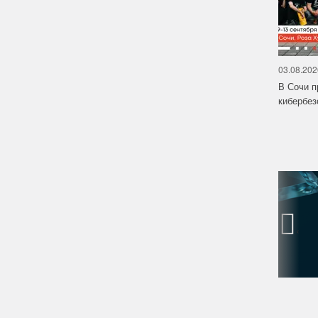
03.08.202
В Сочи п
кибербе
‹