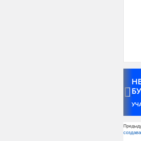
‹
Предыд
создава