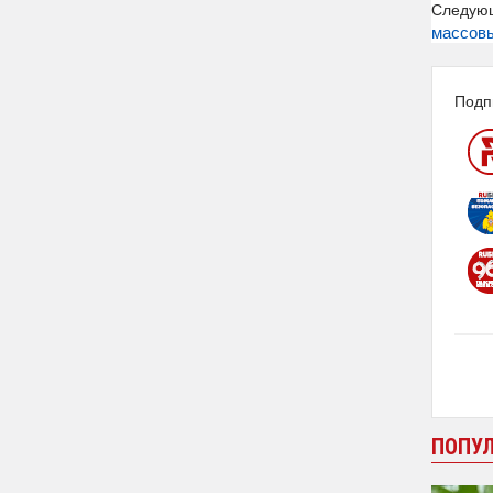
Следую
массов
Подп
ПОПУ