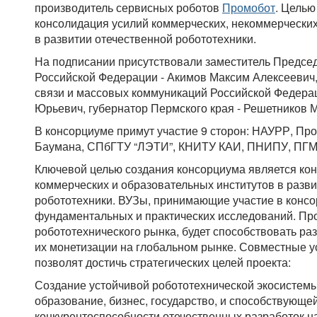
производитель сервисных роботов
Промобот
. Целью
консолидация усилий коммерческих, некоммерческих
в развитии отечественной робототехники.
На подписании присутствовали заместитель Предсе
Российской Федерации - Акимов Максим Алексеевич,
связи и массовых коммуникаций Российской Федерац
Юрьевич, губернатор Пермского края - Решетников 
В консорциуме примут участие 9 сторон: НАУРР, Пром
Баумана, СПбГТУ “ЛЭТИ”, КНИТУ КАИ, ПНИПУ, ПГМ
Ключевой целью создания консорциума является ко
коммерческих и образовательных институтов в разв
робототехники. ВУЗы, принимающие участие в консо
фундаментальных и практических исследований. Про
робототехнического рынка, будет способствовать ра
их монетизации на глобальном рынке. Совместные у
позволят достичь стратегических целей проекта:
Создание устойчивой робототехнической экосистем
образование, бизнес, государство, и способствующ
конкурентоспособности отечественных разработок н