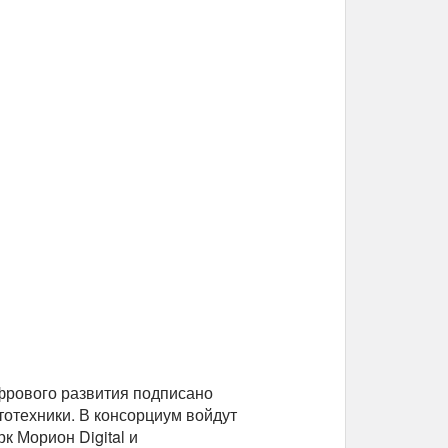
фрового развития подписано
отехники. В консорциум войдут
 Морион Digital и