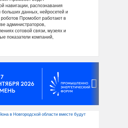
ой навигации, распознавания
й больших данных, нейросетей и
н роботов Промобот работают в
тве администраторов,
лениях сотовой связи, музеях и
ые показатели компаний,
›
йона в Новгородской области вместе будут