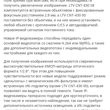
поле зрения при монтаже, но и при необходимости
получить увеличенное изображение. LTV CNT-830 58
комплектуется встроенным объективом с фиксированным
фокусным расстоянием 2.8 мм, а LTV CNT-430 00
поставляется без объектива, и на нее можно установить
любой объектив с креплением C/CS и автодиафрагмой,
управляемой сигналом постоянного тока.
Новые IP-видеокамеры способны передавать один
основной видеопоток со сжатием H.264 или MJPEG, а также
два дополнительных видеопотока с индивидуальными
настройками для каждого из них.
Для получения изображения используются современные
высокочувствительные КМОП-матрицы оптического
формата 1/2.8''. При этом для повышения
чувствительности все новые модели поддерживают режим
«день/ночь» с механическим ИК-фильтром и имеют
встроенную ИК-подсветку (кроме LTV CNT-430 00), которая
позволяет им видеть в полной темноте. Такие IP-
видеокамеры прекрасно подходят для круглосуточного, в
том числе и незаметного наблюдения, так как не требуют
дополнительного источника освещения, а ИК-подсветка