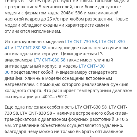
Теперь в T-series присутствуют не только топовые модели
с разрешением 5 мегапикселей, но и более доступные
модели с форматом кадра 2048x1536 и максимальной
частотой кадров до 25 к/с при любом разрешении. Новые
модели обладают сходными характеристиками и
отличаются исполнением.
Из трех купольных моделей
LTV CNT-730 58
,
LTV CNT-830
41
и
LTV CNT-830 58
последние две выполнены в уличном
антивандальном корпусе. Цилиндрическая IP-
видеокамера
LTV CNT-630 58
также имеет уличный
антивандальный корпус, а модель
LTV CNT-430
00
представляет собой IP-видеокамеру стандартного
дизайна. Уличные модели оснащены встроенным
нагревателем, с помощью которого реализована функция
холодного старта. Это расширяет температурный диапазон
эксплуатации до -40°C…+50°C.
Еще одна полезная особенность LTV CNT-630 58, LTV CNT-
730 58, LTV CNT-830 58 – наличие встроенного объектива-
трансфокатора с диапазоном фокусных расстояний 3-10.5
мм. Управление объективом осуществляется удаленно,
благодаря чему можно не только выбрать оптимальное