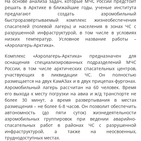
На основе анализа задач, которые МЧС России предстоит
решать в Арктике в ближайшие годы, ученые института
предлагают создать аэромобильный
быстроразвёртываемый комплекс жизнеобеспечения
спасателей (полевой лагерь) и населения в зонах ЧС с
разрушенной инфраструктурой, в том числе в условиях
низких температур. Условное название работы –
«Аэролагерь-Арктика».
Комплекс «Аэролагерь-Арктика» предназначен для
оснащения специализированных подразделений МЧС
России, в том числе арктических спасательных центров,
участвующих в ликвидации ЧС. Он полностью
размещается на двух КамАЗах и в двух прицепах-фургонах.
Аэромобильный лагерь рассчитан на 60 человек. Время
его выхода к месту погрузки на авиа и ж/д транспорте не
более 30 минут, а время развертывания в местах
размещения – не более 6-8 часов. Он позволит обеспечить
автономность (до пяти суток) жизнедеятельности
аэромобильных группировок при ведении аварийно-
спасательных работ в районах ЧС с разрушенной
инфраструктурой, а также на неосвоенных,
труднодоступных местах.