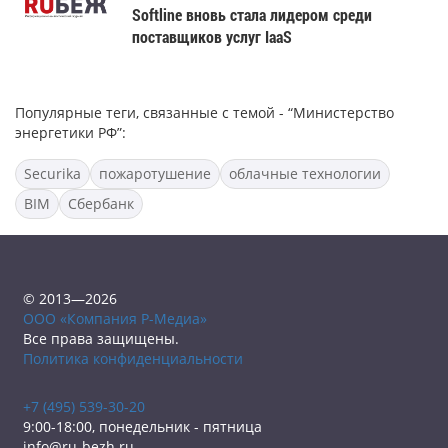
Softline вновь стала лидером среди
поставщиков услуг IaaS
Популярные теги, связанные с темой - “Министерство
энергетики РФ”:
Securika
пожаротушение
облачные технологии
BIM
Сбербанк
© 2013—2026
ООО «Компания Р-Медиа»
Все права защищены.
Политика конфиденциальности
+7 (495) 539-30-20
9:00-18:00, понедельник - пятница
info@ru-bezh.ru