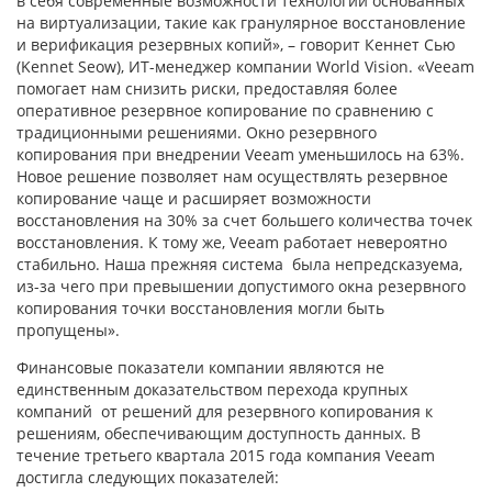
в себя современные возможности технологий основанных
на виртуализации, такие как гранулярное восстановление
и верификация резервных копий», – говорит Кеннет Сью
(Kennet Seow), ИТ-менеджер компании World Vision. «Veeam
помогает нам снизить риски, предоставляя более
оперативное резервное копирование по сравнению с
традиционными решениями. Окно резервного
копирования при внедрении Veeam уменьшилось на 63%.
Новое решение позволяет нам осуществлять резервное
копирование чаще и расширяет возможности
восстановления на 30% за счет большего количества точек
восстановления. К тому же, Veeam работает невероятно
стабильно. Наша прежняя система была непредсказуема,
из-за чего при превышении допустимого окна резервного
копирования точки восстановления могли быть
пропущены».
Финансовые показатели компании являются не
единственным доказательством перехода крупных
компаний от решений для резервного копирования к
решениям, обеспечивающим доступность данных. В
течение третьего квартала 2015 года компания Veeam
достигла следующих показателей: