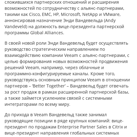
сложившихся партнерских отношений и расширения
возможностей по сотрудничеству с альянс-партнерами,
такими как Cisco, EMC, HP, Microsoft, NetApp и VMware,
аннонсировав назначение Энди Вандевельда (Andy
Vandeveld) на должность вице-президента партнерской
программы Global Alliances.
В своей новой роли Энди Вандевельд будет осуществлять
руководство стратегическим направлением по
взаимодействию компании Veeam с альянс-партнерами, с
целью формирования новых возможностей продвижения
решений Veeam, например, через облачные и
программно-конфигурируемые каналы. Кроме того,
руководствуясь основным принципом Veeam в отношении
партнеров – ‘Better Together’ – Вандевельд будет отвечать
за рост продаж в рамках расширенной партнерской базы,
а также займется усилением связей с системными
интеграторами по всему миру.
До прихода в Veeam Вандевельд также занимал
руководящие позиции в ряде крупных компаний: вице-
президент по продажам Enterprise Partner Sales в Citrix и
вице-президент направления глобальных системных