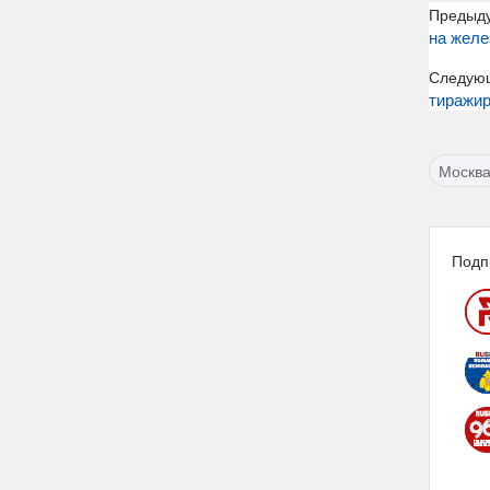
Предыд
на желе
Следую
тиражир
Москв
Подп