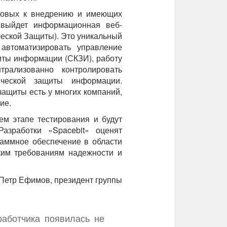
отовых к внедрению и имеющих
 выйдет информационная веб-
еской Защиты). Это уникальный
автоматизировать управление
иты информации (СКЗИ), работу
рализованно контролировать
ической защиты информации.
защиты есть у многих компаний,
ие.
м этапе тестирования и будут
зработки «Spacebit» оценят
аммное обеспечение в области
ким требованиям надежности и
Петр Ефимов, президент группы
работчика появилась не