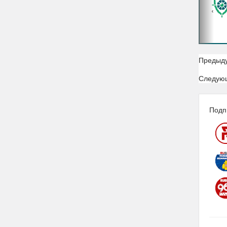
‹
Предыд
Следую
Подп