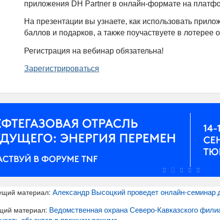
приложения DH Partner в онлайн-формате на платфор
На презентации вы узнаете, как использовать прило
баллов и подарков, а также поучаствуете в лотерее о
Регистрация на вебинар обязательна!
Зарегистрироваться
Александр Высоцкий проведет онлайн-семинар 
ущий материал:
Ведомственная охрана Северо-Кавказского фили
щий материал:
ность объектов в прежнем режиме