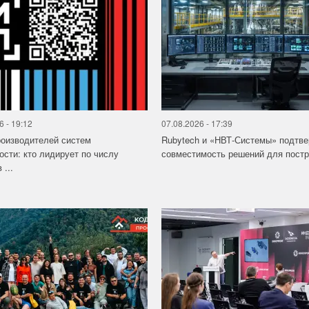
6 - 19:12
07.08.2026 - 17:39
роизводителей систем
Rubytech и «НВТ-Системы» подтв
ости: кто лидирует по числу
совместимость решений для постро
 ...