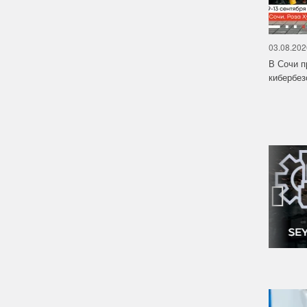
03.08.202
В Сочи п
кибербе
‹