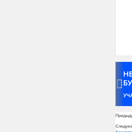
‹
Предыд
Следую
безопас