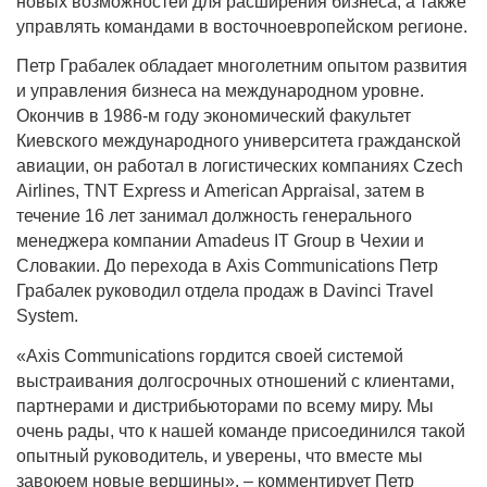
новых возможностей для расширения бизнеса, а также
управлять командами в восточноевропейском регионе.
Петр Грабалек обладает многолетним опытом развития
и управления бизнеса на международном уровне.
Окончив в 1986-м году экономический факультет
Киевского международного университета гражданской
авиации, он работал в логистических компаниях
C
ze
ch
Airlines
,
TNT
Express
и American Appraisal, затем в
течение 16 лет занимал должность генерального
менеджера компании
Amadeus
IT
Group
в Чехии и
Словакии. До перехода в
Axis
Communications
Петр
Грабалек руководил отдела продаж в Davinci Travel
System.
«
Axis
Communications
гордится своей системой
выстраивания долгосрочных отношений с клиентами,
партнерами и дистрибьюторами по всему миру. Мы
очень рады, что к нашей команде присоединился такой
опытный руководитель, и уверены, что вместе мы
завоюем новые вершины», – комментирует Петр