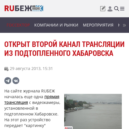
ГОССЕКТОР
КОМПАНИИ И РЫНКИ
МЕРОПРИЯТИЯ
НОВИ
ОТКРЫТ ВТОРОЙ КАНАЛ ТРАНСЛЯЦИИ
ИЗ ПОДТОПЛЕННОГО ХАБАРОВСКА
29 августа 2013, 15:31
На сайте журнала RUБЕЖ
началась еще одна
прямая
трансляция
с видеокамеры,
установленной в
подтопленном Хабаровске.
На этот раз устройство
передает "картинку"