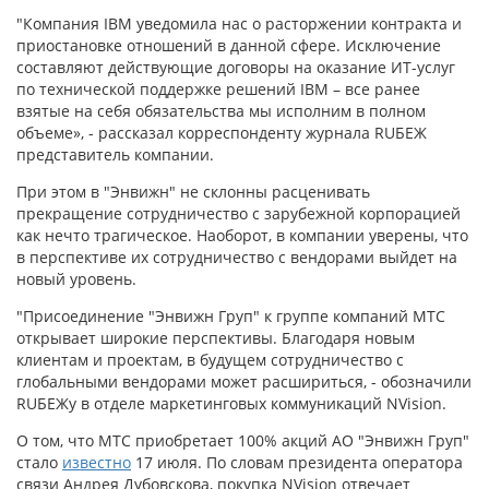
"Компания IBM уведомила нас о расторжении контракта и
приостановке отношений в данной сфере. Исключение
составляют действующие договоры на оказание ИТ-услуг
по технической поддержке решений IBM – все ранее
взятые на себя обязательства мы исполним в полном
объеме», - рассказал корреспонденту журнала RUБЕЖ
представитель компании.
При этом в "Энвижн" не склонны расценивать
прекращение сотрудничество с зарубежной корпорацией
как нечто трагическое. Наоборот, в компании уверены, что
в перспективе их сотрудничество с вендорами выйдет на
новый уровень.
"Присоединение "Энвижн Груп" к группе компаний МТС
открывает широкие перспективы. Благодаря новым
клиентам и проектам, в будущем сотрудничество с
глобальными вендорами может расшириться, - обозначили
RUБЕЖу в отделе маркетинговых коммуникаций NVision.
О том, что МТС приобретает 100% акций АО "Энвижн Груп"
стало
известно
17 июля. По словам президента оператора
связи Андрея Дубовскова, покупка NVision отвечает