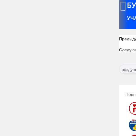
‹
Предыд
Следую
воздуш
Подп