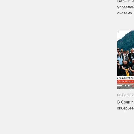
BAS-IP 
управле
систему
03.08.202
В Сочи п
кибербе