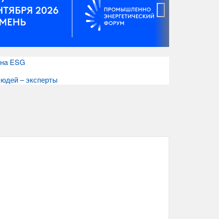
›
 на ESG
людей – эксперты