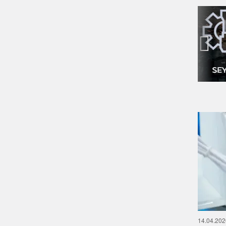
‹
14.04.202