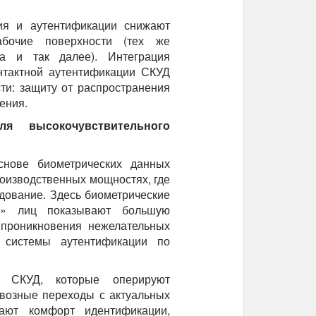
ния и аутентификации снижают
абочие поверхности (тех же
а и так далее). Интеграция
нтактной аутентификации СКУД
ти: защиту от распространения
ения.
я высокочувствительного
снове биометрических данных
роизводственных мощностях, где
дование. Здесь биометрические
ли» лиц показывают большую
 проникновения нежелательных
 системы аутентификации по
я СКУД, которые оперируют
возные переходы с актуальных
ают комфорт идентификации,