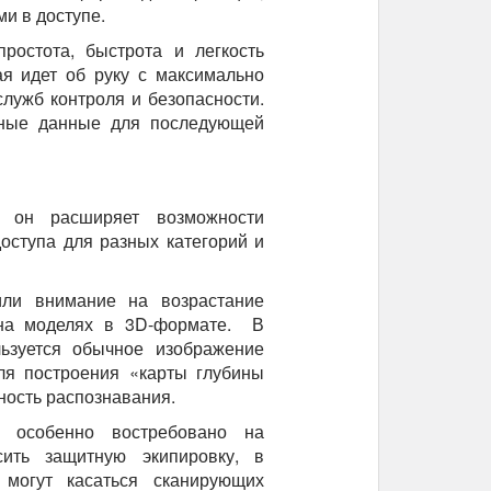
ми в доступе.
ростота, быстрота и легкость
ая идет об руку с максимально
ужб контроля и безопасности.
енные данные для последующей
– он расширяет возможности
оступа для разных категорий и
или внимание на возрастание
 на моделях в 3D-формате. В
льзуется обычное изображение
ля построения «карты глубины
чность распознавания.
о особенно востребовано на
сить защитную экипировку, в
 могут касаться сканирующих