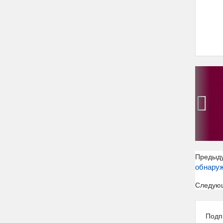
‹
Предыд
обнаруж
Следую
Подп