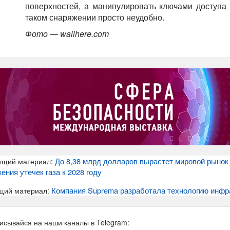
поверхностей, а манипулировать ключами доступа
таком снаряжении просто неудобно.
Фото — wallhere.com
До 8,38 млрд долларов вырастет мировой рынок
ущий материал:
ения утечек газа к 2028 году
Компания Suprema разработала технологию инфр
щий материал:
исывайся на наши каналы в Telegram: