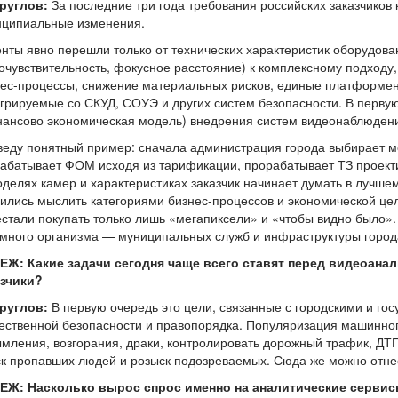
Круглов:
За последние три года требования российских заказчико
нципиальные изменения.
нты явно перешли только от технических характеристик оборудов
очувствительность, фокусное расстояние) к комплексному подходу,
ес-процессы, снижение материальных рисков, единые платформе
грируемые со СКУД, СОУЭ и других систем безопасности. В перв
ансово экономическая модель) внедрения систем видеонаблюден
еду понятный пример: сначала администрация города выбирает ме
абатывает ФОМ исходя из тарификации, прорабатывает ТЗ проект
делях камер и характеристиках заказчик начинает думать в лучше
ились мыслить категориями бизнес-процессов и экономической цел
стали покупать только лишь «мегапиксели» и «чтобы видно было
много организма — муниципальных служб и инфраструктуры город
ЕЖ: Какие задачи сегодня чаще всего ставят перед видеоан
азчики?
Круглов:
В первую очередь это цели, связанные с городскими и г
ственной безопасности и правопорядка. Популяризация машинног
мления, возгорания, драки, контролировать дорожный трафик, ДТП
к пропавших людей и розыск подозреваемых. Сюда же можно отне
ЕЖ: Насколько вырос спрос именно на аналитические сервис