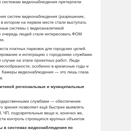
в к системам видеонаблюдения претерпели
ания систем видеонаблюдения (разрешение,
 в котором на первом месте стали выступать
нные системы с видеоаналитикой
ую очередь людей стали интересовать ФОМ
ия.
ста платных парковок для городских целей,
ирование и интеграцию с городскими службами.
м случае на этапе проектных работ. Люди
есообразности, особенно в кризисные годы и
». Камеры видеонаблюдения — это лишь глаза
а.
алитикой региональные и муниципальные
осударственными службами — обеспечение
о зрения позволяет ещё быстрее выявлять
, ЧП, подозрительные вещи и, конечно же,
сти контроль строящихся крупных объектов
ы в системах видеонаблюдения по