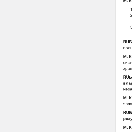
М. 
RU
полн
М. 
сист
хран
RUБ
вла
нез
М. 
явл
RUБ
рез
М. 