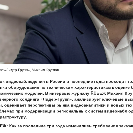
то:«Лидер-Групп», Михаил Круглов
ок видеонаблюдения в России в последние годы проходит тр
упки оборудования по техническим характеристикам к оценке 
номических моделей. В интервью журналу RUБЕЖ Михаил Круг
енерного холдинга «Лидер-Групп», анализирует ключевые выз
ы, оценивает перспективы рынка видеоаналитики и новых тех
блемах при модернизации региональных систем видеонаблюд
раструктуру.
ЕЖ: Как за последние три года изменились требования заказ