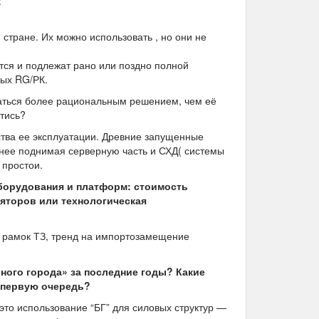
:
стране. Их можно использовать , но они не
тся и подлежат рано или поздно полной
вых RG/РК.
аться более рациональным решением, чем её
тись?
ства ее эксплуатации. Древние запущенные
нее поднимая серверную часть и СХД( системы
 простои.
борудования и платформ: стоимость
ляторов или технологическая
х рамок ТЗ, тренд на импортозамещение
ного города» за последние годы? Какие
 первую очередь?
это использование “БГ” для силовых структур —