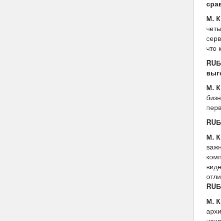
сра
М. 
четы
серв
что 
RUБ
выг
М. 
бизн
перв
RUБ
М. 
важн
комп
виде
отли
RUБ
М. 
архи
накл