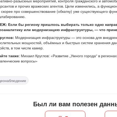
ативно-разыскных мероприятий, контроля гражданского и автомоб
рсантов и прочих вражеских агентов. Цели изменились, а функцио
 скорее про совершенствование (обкатку) уже существующего фун
штабированию.
ЕЖ: Если бы региону пришлось выбирать только одно напра
еоаналитику или модернизацию инфраструктуры, — что прин
Круглов:
Модернизация инфраструктуры — это основа для внедрения
слительных мощностей, объёмных и быстрых систем хранения дан
ойств, в том числе камер.
айте также
: Михаил Круглов: «Развитие „Умного города“ в региона
авленческие вопросы»
деонаблюдение
Был ли вам полезен данн