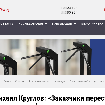
93,19
₽
EUR
80,93
₽
USD
UБЕЖ TV
ИССЛЕДОВАНИЯ
ПУБЛИКАЦИИ
МЕРОПРИЯТИЯ
ю
Михаил Круглов: «Заказчики перестали покупать 'мегапиксели' и научилис
хаил Круглов: «Заказчики перес