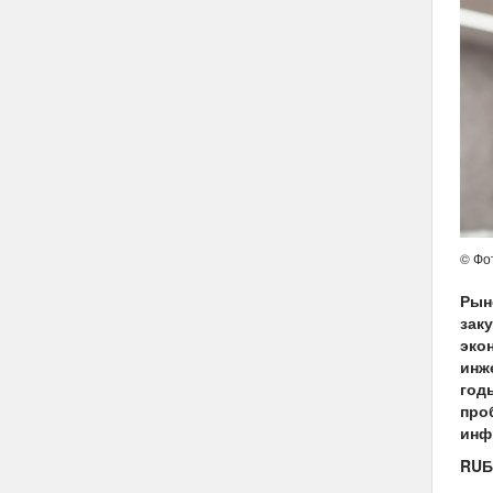
© Фо
Рын
зак
эко
инж
год
про
инф
RUБ