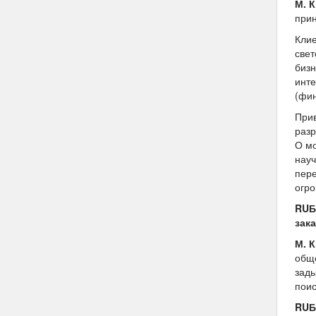
М. 
при
Клие
свет
бизн
инте
(фин
Прив
разр
О мо
науч
пере
огро
RUБ
зак
М. 
обще
зады
поис
RUБ