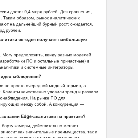
сии достиг 9,4 млрд рублей. Для сравнения,
й. Таким образом, рынок аналитических
ывают на дальнейший бурный рост: ожидается,
рд рублей.
налитики сегодня получает наибольшую
. Могу предположить, ввиду разных моделей
азработчики ПО и остальные причастные) в
аналитики и системные интеграторы.
 видеонаблюдения?
е не просто очередной модный термин, а
 Клиенты качественно уловили тренд и развили
еонаблюдения. На рынке ПО для
урирующих между собой. А конкуренция —
зовании Edge-аналитики на практике?
а борту камеры, действительно меняет
риносит как значительные преимущества, так и
ижение нагрузки на сеть и хранилище,