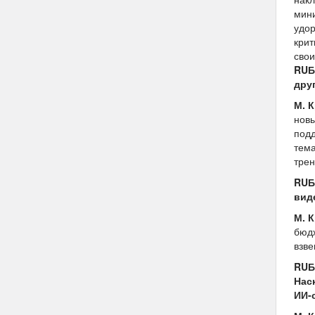
мини
удор
крит
свои
RUБ
дру
М. 
новы
подд
тема
трен
RUБ
вид
М. 
бюдж
взве
RUБ
Нас
ИИ-