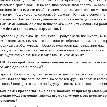
мальное время реакции на событие, автономная работа. Но есть
ожание (в два или три раза), ограниченная вычислительная мощно
ично для PoE систем, сложность обновления ПО (нужно обновлять 
х моделей. Тем не менее данная технология ещё будет развиватьс
ЕЖ: Изменилось ли отношение заказчиков к технологиям рас
гим биометрическим инструментам?
Круглов:
Однозначно, да. Меня очень радует развитие широты мышл
м технологиям, желание качественно разобраться в том, что интег
ерживать и обслуживать. Новые возможности распознавания лиц, 
ми для разговоров и нашей новой технологичной реальности, в ко
де будут самые активные и адаптивные игроки рынка.
ЕЖ: Какая проблема сегодня сильнее всего тормозит развити
еонаблюдения в России?
Круглов:
На мой взгляд, это экономическая обстановка, в которой 
еты или вообще закрываются, но остаётся крупный сегмент госзак
шенный подход к затратам на будущие системы, при сохранении и
ЕЖ: Какие проблемы чаще всего возникают при модернизаци
колько существующая инфраструктура готова к внедрению со
сервисов?