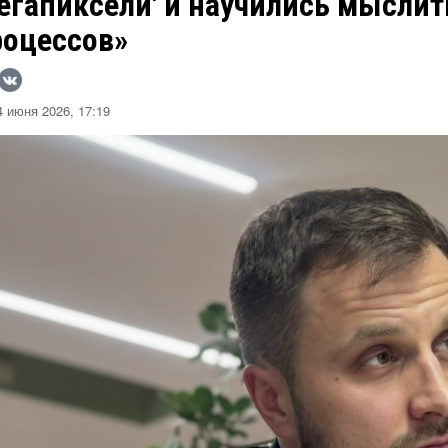
егапиксели' и научились мыслит
роцессов»
 июня 2026, 17:19