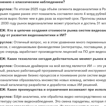
внению с классическим наблюдением?
Круглов:
По итогам 2025 года объём сегмента видеоаналитики в Рос
рьмя годами ранее этот показатель составлял около 4 млрд рубле
исов вырос более чем в два раза за короткий срок. Прогнозы указ
к 2030 году рынок видеоаналитики может утроиться и достичь 31 мл
ЕЖ: Кто в цепочке создания стоимости рынка систем видеоа
оду от развития видеоаналитики и ИИ?
Круглов:
Отличный вопрос, но в этом уравнении много переменных
есов, с неодинаковыми финмоделями (интеграторы, поставщики, р
ую очередь заработают производители лицензий на ПО для видео
ЕЖ: Какие технологии сегодня действительно меняют рынок
Круглов:
Основным драйвером на мой взгляд является ИИ — это уж
ый, реально работающий программный аналитический инструмент.
лексное видение бизнес-процессов и понимание роли систем вид
оаналитики образовалось множество новых команд, активно конк
чный катализатор разработки и доработок новых ИИ решений.
ЕЖ: Какие преимущества и ограничения возникают при исполь
Круглов:
Edge-аналитика, или обработка видео непосредственно н
тектуру систем видеонаблюдения. Это смена парадигмы, которая п
адывает определённые ограничения. Из преимуществ выделю — сн