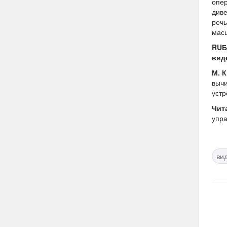
опер
диве
речь
мас
RUБ
вид
М. 
вычи
устр
Чит
упр
ви