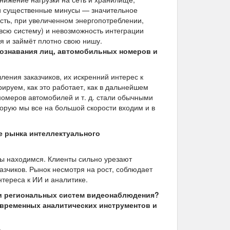
 и существенные минусы — значительное
сть, при увеличенном энергопотреблении,
всю систему) и невозможность интеграции
я и займёт плотно свою нишу.
познавания лиц, автомобильных номеров и
ения заказчиков, их искренний интерес к
рируем, как это работает, как в дальнейшем
номеров автомобилей и т. д. стали обычными
торую мы все на большой скорости входим и в
е рынка интеллектуального
мы находимся. Клиенты сильно урезают
азчиков. Рынок несмотря на рост, соблюдает
нтереса к ИИ и аналитике.
и региональных систем видеонаблюдения?
временных аналитических инструментов и