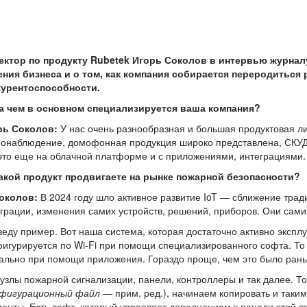
ектор по продукту Rubetek Игорь Соколов в интервью журнал
ения бизнеса и о том, как компания собирается переродитьс
курентоспособности.
а чем в основном специализируется ваша компания?
рь Соколов:
У нас очень разнообразная и большая продуктовая ли
онаблюдение, домофонная продукция широко представлена, СКУД 
это еще на облачной платформе и с приложениями, интеграциями.
акой продукт продвигаете на рынке пожарной безопасности?
Соколов:
В 2024 году шло активное развитие IoT — сближение трад
грации, изменения самих устройств, решений, приборов. Они сами
еду пример. Вот наша система, которая достаточно активно экспл
игурируется по Wi-Fi при помощи специализированного софта. То
ально при помощи приложения. Гораздо проще, чем это было ран
узлы пожарной сигнализации, панели, контроллеры и так далее. Т
фигурационный файл
— прим. ред.), начинаем копировать и таким
енты. Есть софт, который управляет дополнением к панели этой в