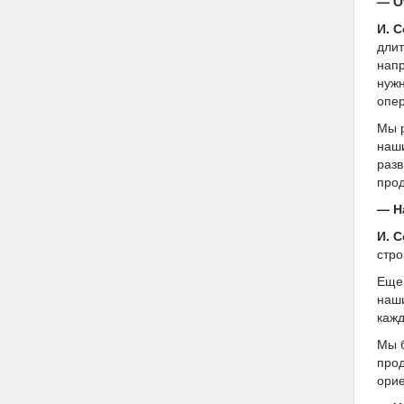
— О
И. 
длит
напр
нужн
опер
Мы р
наши
разв
прод
— Н
И. 
стро
Еще 
наши
кажд
Мы б
прод
орие