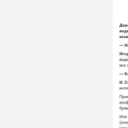
Дир
вед
кон
— Н
Иго
виде
все 
— К
И. 
инте
Прив
конф
букв
Или 
(
кон
элем