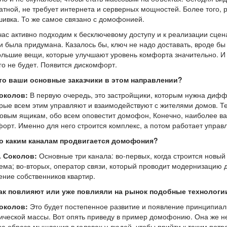
атной, не требует интернета и серверных мощностей. Более того, 
ивка. То же самое связано с домофонией.
ас активно подходим к бесключевому доступу и к реализации сце
и была придумана. Казалось бы, ключ не надо доставать, вроде бы
льшие вещи, которые улучшают уровень комфорта значительно. И 
го не будет. Появится дискомфорт.
то ваши основные заказчики в этом направлении?
Соколов:
В первую очередь, это застройщики, которым нужна диф
рые всем этим управляют и взаимодействуют с жителями домов. Т
овым ящикам, обо всем оповестит домофон, Конечно, наиболее важ
орт. Именно для него строится комплекс, а потом работает упра
о каким каналам продвигается домофония?
. Соколов:
Основные три канала: во-первых, когда строится новый
ема; во-вторых, оператор связи, который проводит модернизацию 
ние собственников квартир.
ак повлияют или уже повлияли на рынок подобные технологи
Соколов:
Это будет постепенное развитие и появление принципиа
ической массы. Вот опять приведу в пример домофонию. Она же н
а образа мышления в головах у людей, чтобы прийти к таким потр