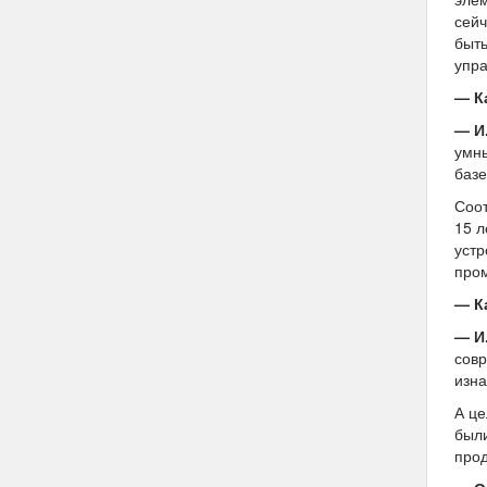
сейч
быть
упра
— К
— И
умны
базе
Соот
15 л
устр
пром
— К
— И
совр
изна
А це
были
прод