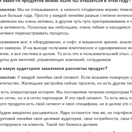
т каких-то продуктов можно было бы отказаться в этом году?
Соколов:
Мы не отказываемся, а немного отодвигаем вправо тяжел
ься больше года. Просто у каждой линейки разные степени интенсив
авлении мы очень активны, в другом чуть-чуть притормаживаем и 
а активность. Поскольку мы небольшие, очень гибкие и находимся
ативно перенастраивать процессы.
азвиваем все: и оборудование, и софт, и машинное зрение, анали
х камерах. И на выходе получаем комплексное и одновременно м
итие, и вся система в целом. То есть это и пользовательский опыт
укты для жителей, управляющих компаний, сотрудников.
а какую аудиторию заказчиков рассчитан продукт?
Соколов:
У каждой линейки свой сегмент. Если возьмем пожарную с
ительство. Жилищная застройка сейчас просела, но есть другие т
есть операторская история. Мы поставляем телеком-операторам Р
х сетях, но и в сетях партнеров. И это свой сегмент. То есть вес
ого продукта есть свой сегмент и своя специфика, но в целом это
удем аккуратно расширяться. Ядро останется тем же, но портфель
уктовой линейки своя целевая аудитория, свои потребности, свои 
нтируемся на клиента. Такой тип бизнеса делаем.