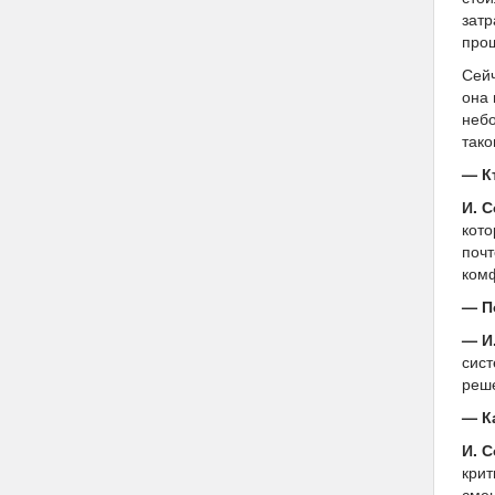
затр
прош
Сейч
она 
небо
тако
— К
И. 
кото
почт
комф
— П
— И
сист
реше
— К
И. 
крит
смен