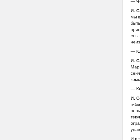
— Ч
И. 
мы в
быть
прив
слыш
неиз
— К
И. 
Марк
сейч
комм
— К
И. 
гибк
новы
теку
огра
удав
И в 