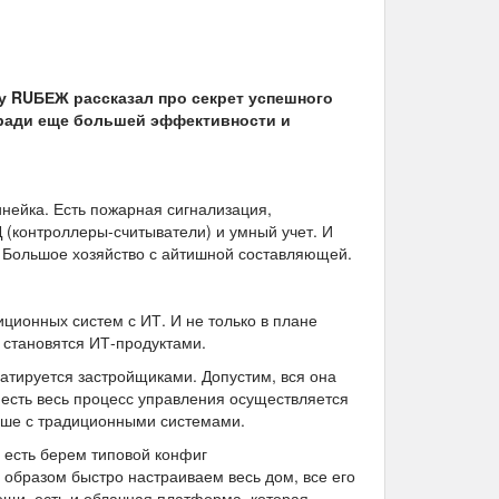
у RUБЕЖ рассказал про секрет успешного
я ради еще большей эффективности и
нейка. Есть пожарная сигнализация,
(контроллеры-считыватели) и умный учет. И
 Большое хозяйство с айтишной составляющей.
иционных систем с ИТ. И не только в плане
 становятся ИТ-продуктами.
уатируется застройщиками. Допустим, вся она
 есть весь процесс управления осуществляется
ьше с традиционными системами.
о есть берем типовой конфиг
 образом быстро настраиваем весь дом, все его
ещи, есть и облачная платформа, которая