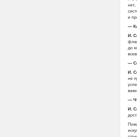
нет,
сист
и пр
— К
И. 
флаг
до к
все
— С
И. 
не п
успе
важн
— Ч
И. 
дост
Пожа
иску
стои