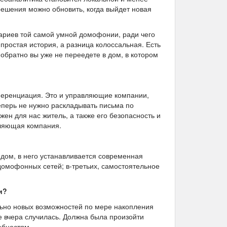
решения можно обновить, когда выйдет новая
нариев той самой умной домофонии, ради чего
 простая история, а разница колоссальная. Есть
обратно вы уже не переедете в дом, в котором
ференциация. Это и управляющие компании,
еперь не нужно раскладывать письма по
ен для нас житель, а также его безопасность и
вляющая компания.
 дом, в него устанавливается современная
домофонных сетей; в-третьих, самостоятельное
и?
льно новых возможностей по мере накопления
е вчера случилась. Должна была произойти
ебностям.