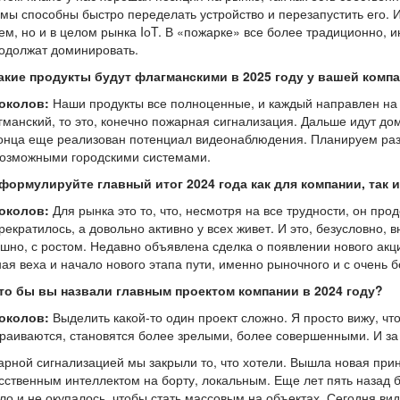
 мы способны быстро переделать устройство и перезапустить его. 
ем, но и в целом рынка IоT. В «пожарке» все более традиционно, 
одолжат доминировать.
акие продукты будут флагманскими в 2025 году у вашей комп
Соколов:
Наши продукты все полноценные, и каждый направлен на с
манский, то это, конечно пожарная сигнализация. Дальше идут до
онца еще реализован потенциал видеонаблюдения. Планируем разв
возможными городскими системами.
формулируйте главный итог 2024 года как для компании, так 
Соколов:
Для рынка это то, что, несмотря на все трудности, он про
рекратилось, а довольно активно у всех живет. И это, безусловно,
шно, с ростом. Недавно объявлена сделка о появлении нового акц
ая веха и начало нового этапа пути, именно рыночного и с очень
то бы вы назвали главным проектом компании в 2024 году?
Соколов:
Выделить какой-то один проект сложно. Я просто вижу, ч
раиваются, становятся более зрелыми, более совершенными. И з
рной сигнализацией мы закрыли то, что хотели. Вышла новая при
сственным интеллектом на борту, локальным. Еще лет пять назад б
ло и не окупалось, чтобы стать массовым на объектах. Сегодня ви