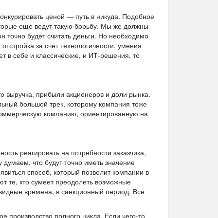
конкурировать ценой — путь в никуда. Подобное
которые еще ведут такую борьбу. Мы же должны
н точно будет считать деньги. Но необходимо
: отстройка за счет технологичности, умения
ет в себе и классические, и ИТ-решения, то
о выручка, прибыли акционеров и доли рынка.
льный большой трек, которому компания тоже
коммерческую компанию, ориентированную на
?
ность реагировать на потребности заказчика,
у думаем, что будут точно иметь значение
явиться способ, который позволит компании в
ют те, кто сумеет преодолеть возможные
овидные времена, в санкционный период. Все
ное производство полного цикла. Если чего-то