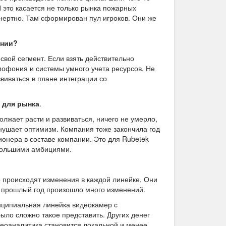
И это касается не только рынка пожарных
инертно. Там сформирован пул игроков. Они же
ании?
вой сегмент. Если взять действительно
мофония и системы умного учета ресурсов. Не
иваться в плане интеграции со
и для рынка
.
должает расти и развиваться, ничего не умерло,
 внушает оптимизм. Компания тоже закончила год
ионера в составе компании. Это для Rubetek
 большими амбициями.
то происходят изменения в каждой линейке. Они
а прошлый год произошло много изменений.
нципиальная линейка видеокамер с
ыло сложно такое представить. Других денег
деоаналитика становится локальной и менее