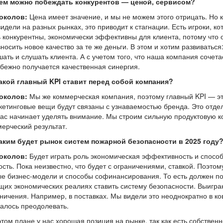
ем можно побеждать конкурентов — ценой, сервисом?
Соколов:
Цена имеет значение, и мы не можем этого отрицать. Но 
идели на разных рынках, это приводит к стагнации. Есть игроки, 
 конкурентны, экономически эффективны для клиента, потому что о
носить новое качество за те же деньги. В этом и хотим развиваться
ать и слушать клиента. А с учетом того, что наша компания сочета
бежно получается качественная синергия.
акой главный KPI ставит перед собой компания?
Соколов:
Мы же коммерческая компания, поэтому главный KPI — эт
етинговые вещи будут связаны с узнаваемостью бренда. Это отде
ас начинает уделять внимание. Мы строим сильную продуктовую 
ерческий результат.
аким будет рынок систем пожарной безопасности в 2025 году
Соколов:
Будет играть роль экономическая эффективность и способ
ость. Пока неизвестно, что будет с ограничениями, ставкой. Поэтом
е бизнес-модели и способы софинансирования. То есть должен по
щих экономических реалиях ставить систему безопасности. Выигра
ничения. Например, в поставках. Мы видели это неоднократно в к
алось преодолевать.
этом плане у нас хорошая позиция на рынке, так как есть собствен