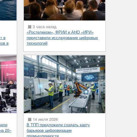
3 часа назад
«Ростелеком», ФРИИ и АНО «ИРИ»
т в
представили исследование цифровых
ков в
технологий
14 июля 2026
вили
В ТПП предложили создать карту
на 20–
барьеров цифровизации
промышленности