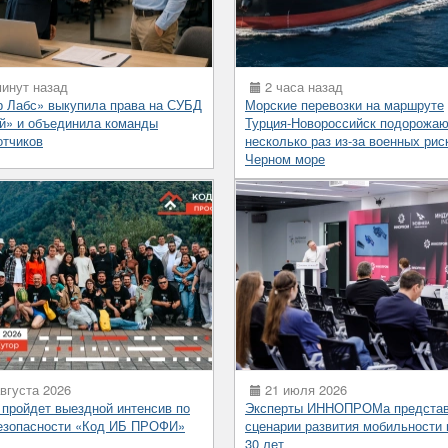
инут назад
2 часа назад
р Лабс» выкупила права на СУБД
Морские перевозки на маршруте
й» и объединила команды
Турция-Новороссийск подорожаю
отчиков
несколько раз из-за военных рис
Черном море
вгуста 2026
21 июля 2026
 пройдет выездной интенсив по
Эксперты ИННОПРОМа предста
езопасности «Код ИБ ПРОФИ»
сценарии развития мобильности 
30 лет