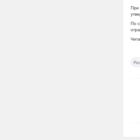
При 
утве
По с
отра
Чита
Ро