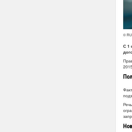
© R
С 1
дог
Прав
2015
Пол
Факт
подз
Речь
огра
запр
Нов