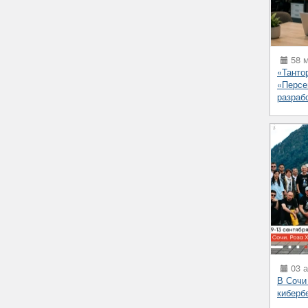
58 м
«Танто
«Персе
разраб
03 а
В Сочи
киберб