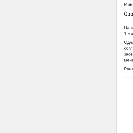
Мин
Сро
Напо
1 ма
Одна
согл
засе
мене
Ран