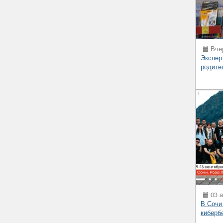
Вчер
Экспер
родите
03 а
В Сочи
киберб