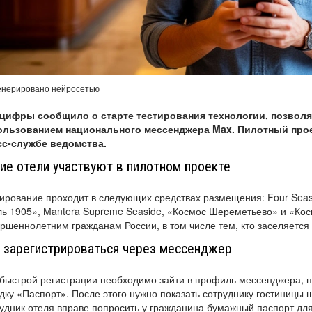
енерировано нейросетью
цифры сообщило о старте тестирования технологии, позволя
ользованием национального мессенджера Max. Пилотный проек
сс-службе ведомства.
ие отели участвуют в пилотном проекте
ирование проходит в следующих средствах размещения: Four Seas
ь 1905», Mantera Supreme Seaside, «Космос Шереметьево» и «Кос
ршеннолетним гражданам России, в том числе тем, кто заселяется 
 зарегистрироваться через мессенджер
быстрой регистрации необходимо зайти в профиль мессенджера, п
дку «Паспорт». После этого нужно показать сотруднику гостиницы
удник отеля вправе попросить у гражданина бумажный паспорт дл