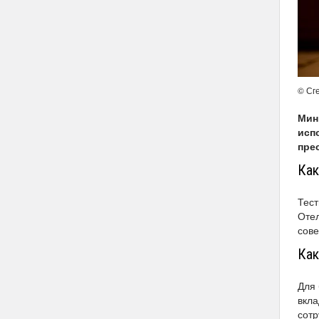
© Сг
Мин
исп
пре
Как
Тест
Отел
сове
Как
Для 
вкла
сотр