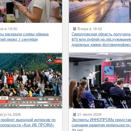
а в 19:00
Вчера в 18:02
ты раскрыли схемы обмана
Свердловская область получила
лей перед 1 сентября
870 млн рублей на обслуживани
дорожных камер фотовидеофикс
вгуста 2026
21 июля 2026
 пройдет выездной интенсив по
Эксперты ИННОПРОМа предста
езопасности «Код ИБ ПРОФИ»
сценарии развития мобильности 
30 лет