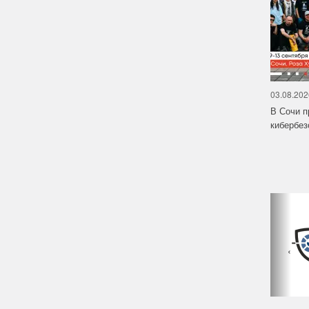
03.08.202
В Сочи п
кибербе
‹