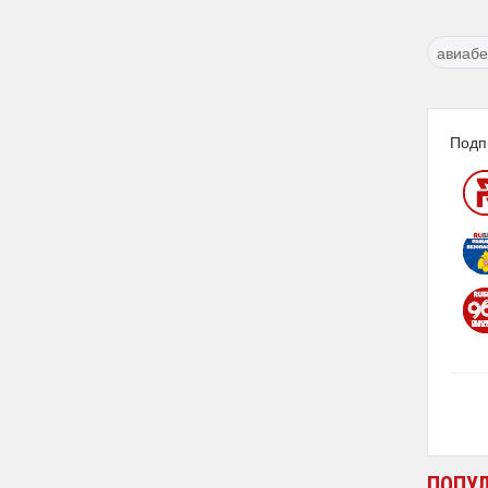
авиабе
Подп
ПОПУ