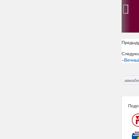
‹
Предыд
Следую
«Вечный
авиабе
Подп