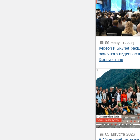
56 минут назад
Ivideon и Skynet рас
облачного видеонабл
Кыргызстане
03 августа 2026
В Сочи пройдет выез