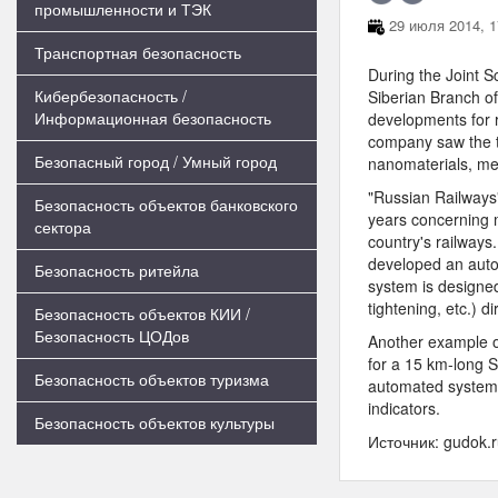
промышленности и ТЭК
29 июля 2014, 1
Транспортная безопасность
During the Joint Sc
Кибербезопасность /
Siberian Branch o
Информационная безопасность
developments for r
company saw the te
Безопасный город / Умный город
nanomaterials, met
"Russian Railways
Безопасность объектов банковского
years concerning 
сектора
country's railways.
developed an auto
Безопасность ритейла
system is designed 
tightening, etc.) d
Безопасность объектов КИИ /
Безопасность ЦОДов
Another example o
for a 15 km-long S
Безопасность объектов туризма
automated system, 
indicators.
Безопасность объектов культуры
Источник: gudok.