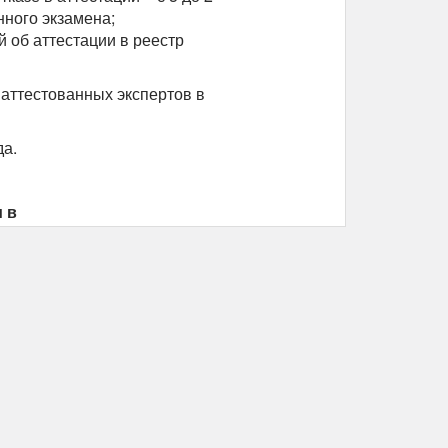
ного экзамена;
 об аттестации в реестр
аттестованных экспертов в
да.
 в