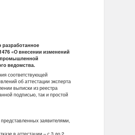
о разработанное
 1476 «О внесении изменений
ти промышленной
ого ведомства.
ния соответствующей
явлений об аттестации эксперта
ении выписки из реестра
нной подписью, так и простой
 представленных заявителями,
азе в аттестации – с 3 до 2