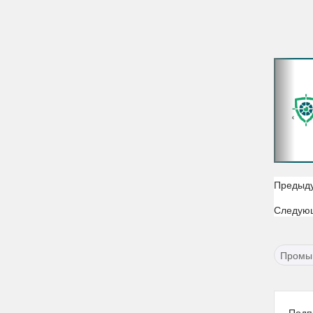
‹
Предыд
Следую
Промы
Подп