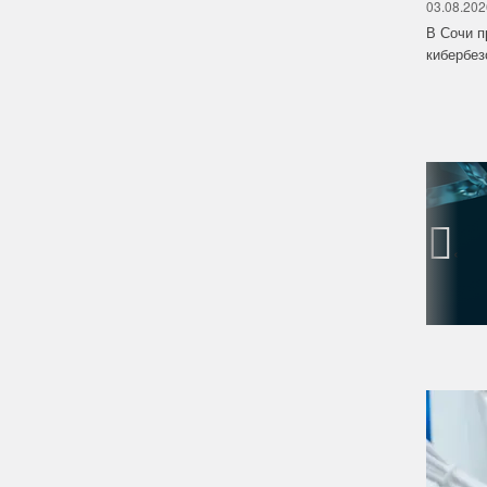
03.08.202
В Сочи п
кибербе
‹