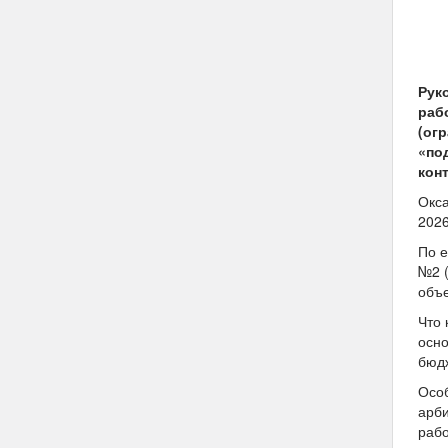
Рук
раб
(ог
«по
кон
Окса
2026
По е
№2 (
объе
Что 
осно
бюд
Особ
арби
рабо