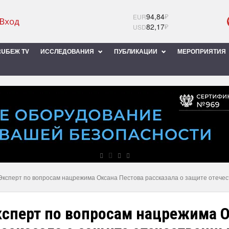
94,84
₽
EUR
82,17
₽
USD
UБЕЖ TV
ИССЛЕДОВАНИЯ
ПУБЛИКАЦИИ
МЕРОПРИЯТИЯ
Эксперт по вопросам нацрежима Оксана Пестова рассказала о защите отече
ксперт по вопросам нацрежима О