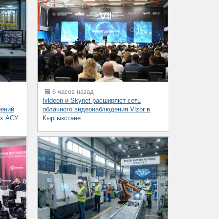
6 часов назад
Ivideon и Skynet расширяют сеть
шений
облачного видеонаблюдения Vizor в
ых АСУ
Кыргызстане