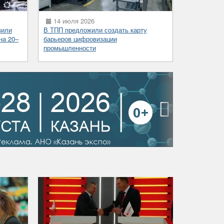
14 июля 2026
вили
В ТПП предложили создать карту
на 20–
барьеров цифровизации
промышленности
›