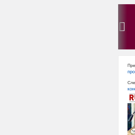
‹
Пре
про
Сле
кон