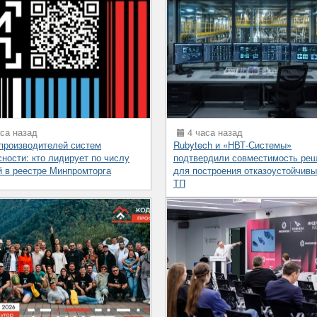
са назад
4 часа назад
 производителей систем
Rubytech и «НВТ-Системы»
сности: кто лидирует по числу
подтвердили совместимость ре
й в реестре Минпромторга
для построения отказоустойчив
ТП