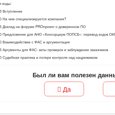
-коды:
5
Вступление
0
На чем специализируется компания?
5
Доклад на форуме PROпроект о доверенном ПО
0
Предложение для АНО «Консорциум ПОПСБ»: перевод кодов ОКПД
0
Взаимодействие с ФАС и аргументация
5
Аргументы для ФАС: акты проверок и заблуждение заказчиков
0
Судебная практика и потеря контроля над нацрежимом
Был ли вам полезен данн
Да