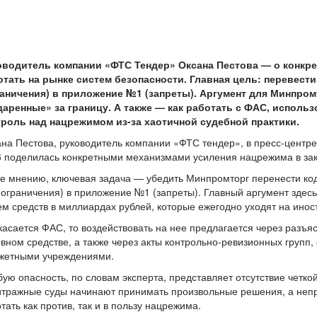
оводитель компании «ФТС Тендер» Оксана Пестова — о конкре
отать на рынке систем безопасности. Главная цель: перевест
раничения) в приложение №1 (запреты). Аргумент для Минпро
даренные» за границу. А также — как работать с ФАС, исполь
троль над нацрежимом из-за хаотичной судебной практики.
на Пестова, руководитель компании «ФТС тендер», в пресс-центр
 поделилась конкретными механизмами усиления нацрежима в зак
е мнению, ключевая задача — убедить Минпромторг перенести ко
ограничения) в приложение №1 (запреты). Главный аргумент здесь
м средств в миллиардах рублей, которые ежегодно уходят на ино
касается ФАС, то воздействовать на нее предлагается через разъ
вном средстве, а также через акты контрольно-ревизионных груп
жетными учреждениями.
ую опасность, по словам эксперта, представляет отсутствие четкой
тражные суды начинают принимать произвольные решения, а непр
тать как против, так и в пользу нацрежима.