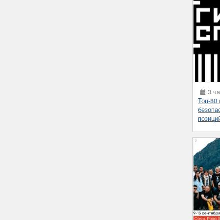
3 ча
Топ-80
безопа
позици