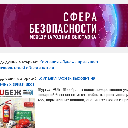
Компания «Луис+» призывает
дыдущий материал:
изводителей объединяться
Компания Okdesk выходит на
дующий материал:
ечных заказчиков
Журнал RUБЕЖ собрал в новом номере мнения уча
пожарной безопасности: как работать проектировщи
485, нормативные новации, анализ госзакупок и п