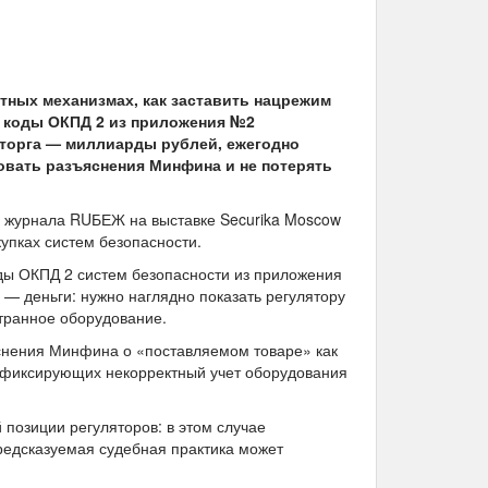
тных механизмах, как заставить нацрежим
и коды ОКПД 2 из приложения №2
мторга — миллиарды рублей, ежегодно
зовать разъяснения Минфина и не потерять
е журнала RUБЕЖ на выставке Securika Moscow
упках систем безопасности.
ды ОКПД 2 систем безопасности из приложения
 — деньги: нужно наглядно показать регулятору
странное оборудование.
яснения Минфина о «поставляемом товаре» как
п, фиксирующих некорректный учет оборудования
 позиции регуляторов: в этом случае
едсказуемая судебная практика может