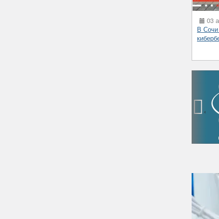
03 а
В Сочи
киберб
‹