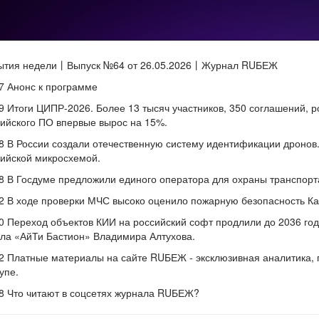
ытия недели丨Выпуск №64 от 26.05.2026丨Журнал RUБЕЖ
7 Анонс к программе
9
Итоги ЦИПР-2026. Более 13 тысяч участников, 350 соглашений, р
ийского ПО впервые вырос на 15%.
8
В России создали отечественную систему идентификации дронов
ийской микросхемой.
8
В Госдуме предложили единого оператора для охраны транспорт
2
В ходе проверки МЧС высоко оценило пожарную безопасность К
0
Переход объектов КИИ на российский софт продлили до 2036 год
ла «АйТи Бастион» Владимира Алтухова.
2
Платные материалы на сайте RUБЕЖ - эксклюзивная аналитика, п
упе.
8
Что читают в соцсетях журнала RUБЕЖ?