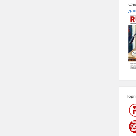
Сле
для
Подп