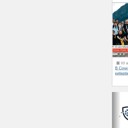
03 а
В Сочи
киберб
‹