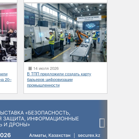
14 июля 2026
вили
В ТПП предложили создать карту
на 20–
барьеров цифровизации
промышленности
›