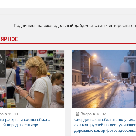
Подпишись на еженедельный дайджест самых интересных 
ЛЯРНОЕ
а в 19:00
Вчера в 18:02
ты раскрыли схемы обмана
Свердловская область получила
лей перед 1 сентября
870 млн рублей на обслуживани
дорожных камер фотовидеофикс