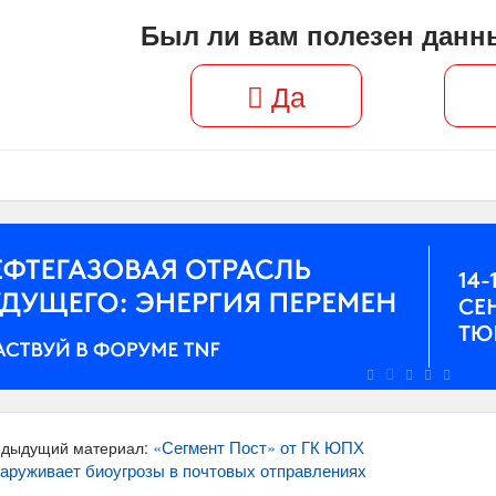
Был ли вам полезен данн
Да
«Сегмент Пост» от ГК ЮПХ
дыдущий материал:
аруживает биоугрозы в почтовых отправлениях