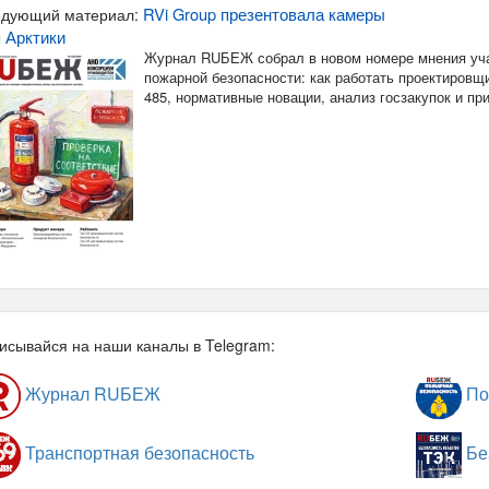
RVi Group презентовала камеры
дующий материал:
 Арктики
Журнал RUБЕЖ собрал в новом номере мнения уча
пожарной безопасности: как работать проектировщи
485, нормативные новации, анализ госзакупок и п
исывайся на наши каналы в Telegram:
Журнал RUБЕЖ
По
Транспортная безопасность
Бе