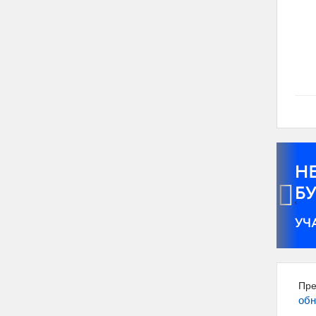
‹
Пре
обн