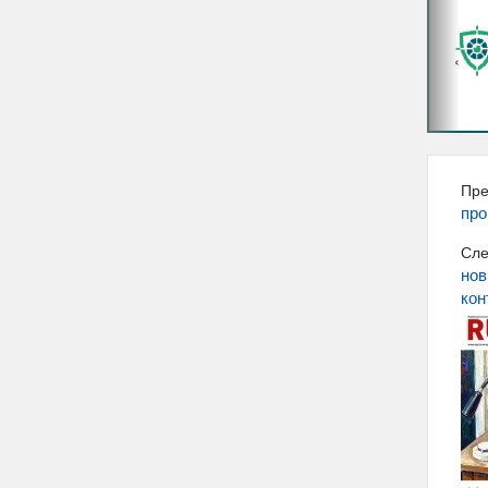
‹
Пре
про
Сле
нов
кон