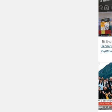
Вчер
Экспер
родите