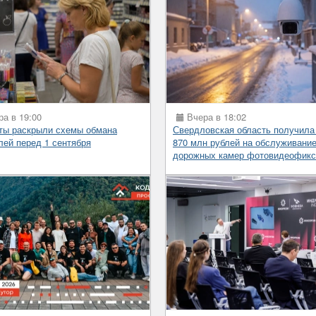
а в 19:00
Вчера в 18:02
ты раскрыли схемы обмана
Свердловская область получила
лей перед 1 сентября
870 млн рублей на обслуживани
дорожных камер фотовидеофикс