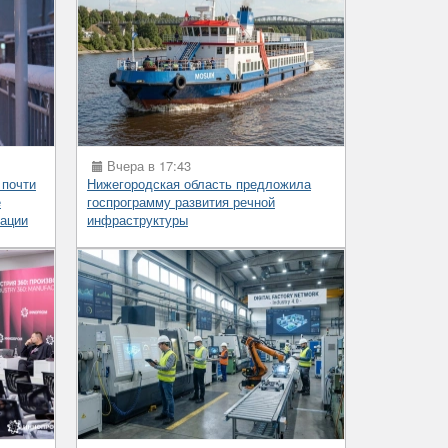
Вчера в 17:43
 почти
Нижегородская область предложила
е
госпрограмму развития речной
ации
инфраструктуры