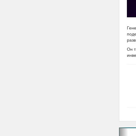
Ген
поде
разв
Он т
инве