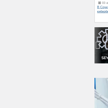
03 а
В Сочи
киберб
‹