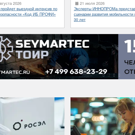
вгуста 2026
21 июля 2026
 пройдет выездной интенсив по
Эксперты ИННОПРОМа предста
езопасности «Код ИБ ПРОФИ»
сценарии развития мобильности 
30 лет