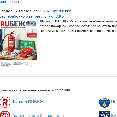
освещение
Новые источники
Следующий материал:
бесперебойного питания с li-ion АКБ
Журнал RUБЕЖ собрал в новом номере мнения 
сфере пожарной безопасности: как работать п
правил 3, 6, 484, 485, нормативные новации, а
одписывайся на наши каналы в Telegram:
Журнал RUБЕЖ
Пож
Транспортная безопасность
Без