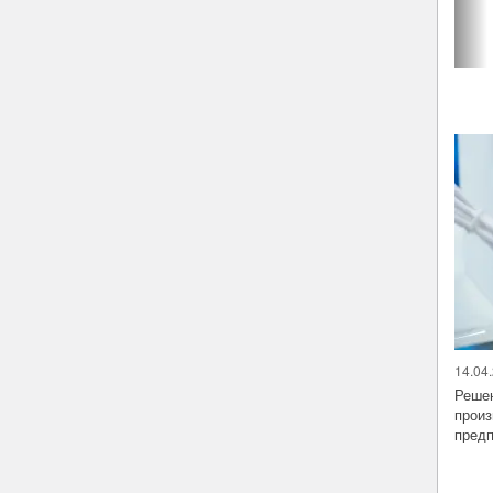
14.04.
Решен
произ
предп