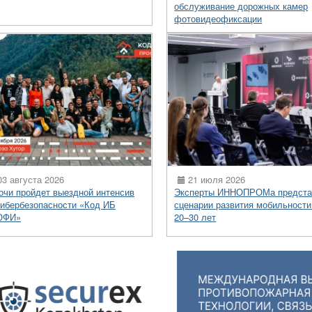
обслуживание дорожных камер
фотовидеофиксации
3 августа 2026
21 июля 2026
очи пройдет выездной интенсив
Эксперты ИННОПРОМа предста
кибербезопасности «Код ИБ
сценарии развития мобильности
ОФИ»
20–30 лет