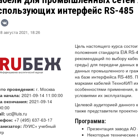
спользующих интерфейс RS-485
8 августа 2021, 18:26
Цель настоящего курса состои
положения стандарта EIA RS-4
рекомендаций по выбору кабел
среды) для передачи данных 
данных промышленного и граж
на базе интерфейса RS-485. 
марками кабелей ТехноКИП их
сто проведения:
г. Москва
особенностями применения, в 
а начала:
2021-09-14 11:00:00
условиями их эксплуатации.
а окончания:
2021-09-14
Целевой аудиторией данного к
00:00
также представители проектно
il:
uc@luis.ru
лефон:
+7 (495) 637-63-17
Программа:
анизатор:
ЛУИС+ учебный
Презентация завода АО 
тр
Некоторые технические 