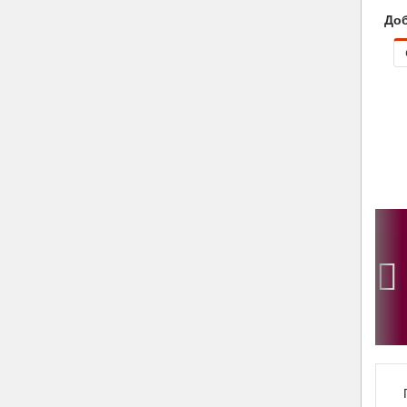
Доб
‹