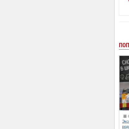
ПОП
8
Экс
род