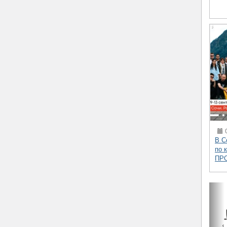
0
В С
по 
ПР
‹