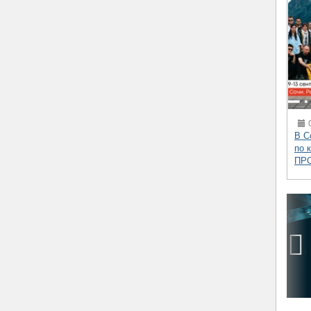
0
В С
по 
ПР
‹