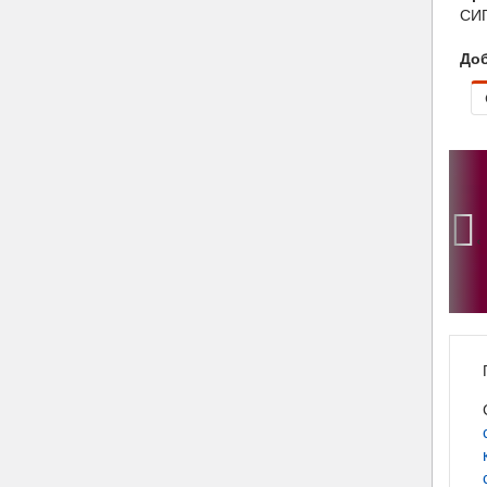
СИ
Доб
‹