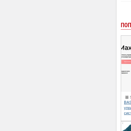
ПОП
5
BAS
упр
сис