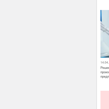
14.04.
Решен
произ
предп