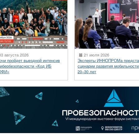
3 августа 2026
21 июля 2026
очи пройдет выездной интенсив
Эксперты ИННОПРОМа предста
кибербезопасности «Код ИБ
сценарии развития мобильности
ОФИ»
20–30 лет