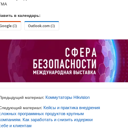
ГМА
авить в календарь:
Google (
)
Outlook.com (
)
Коммутаторы Hikvision
Предыдущий материал:
Кейсы и практика внедрения
Следующий материал:
сложных программных продуктов крупным
компаниям. Как заработать и снизить издержки
себе и клиентам