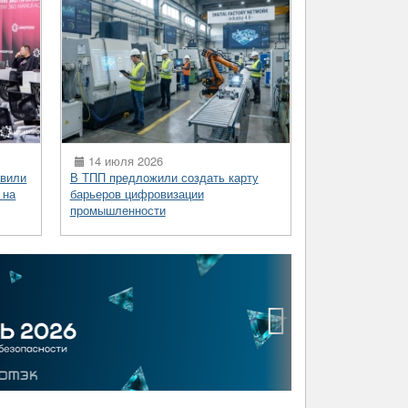
14 июля 2026
вили
В ТПП предложили создать карту
 на
барьеров цифровизации
промышленности
›