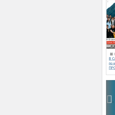
0
В С
по 
ПР
‹