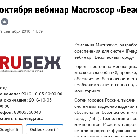
 октября вебинар Macroscop «Бе
9 сентября 2016, 14:59
Компания Macroscop, разрабо
обеспечения для систем IP-в
вебинар «Безопасный город».
Город - постоянно меняющийс
множеством событий, происхо
обеспечения безопасности его
необходимо ответственно под
род:
-
мониторинга.
а начала:
2016-10-05 00:00:00
а окончания:
2016-10-05
Сотни городов России, тысячи
00:00
системами видеонаблюдения д
лефон:
88005550043
обеспечения безопасности жит
авить в календарь:
город" ("БГ"). Технологии и п
компонентов IP-систем направ
Google (
)
Outlook.com (
)
смогли перерасти функцию н
интеллектуальным инструмент