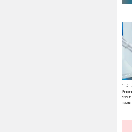
14.04.
Решен
произ
предп