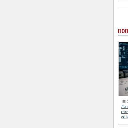
ПОП
2
Лиш
гот
об 