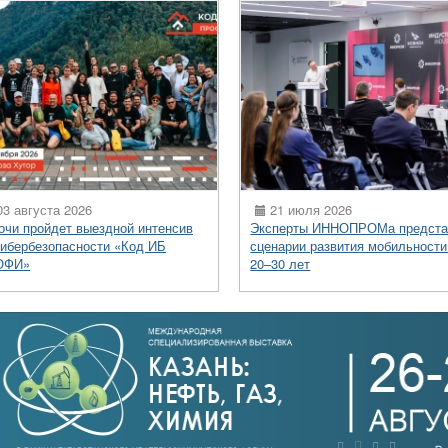
3 августа 2026
21 июля 2026
очи пройдет выездной интенсив
Эксперты ИННОПРОМа предста
кибербезопасности «Код ИБ
сценарии развития мобильности
ОФИ»
20–30 лет