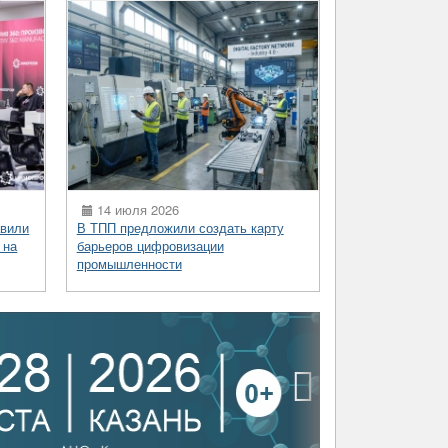
14 июля 2026
вили
В ТПП предложили создать карту
 на
барьеров цифровизации
промышленности
›