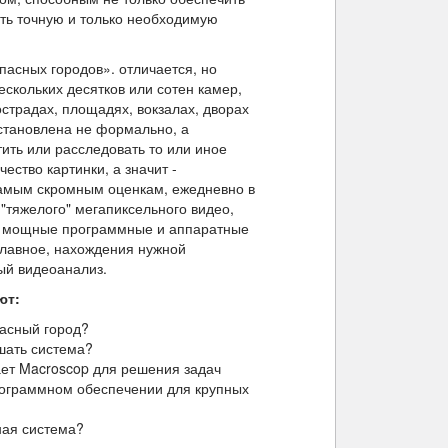
ить точную и только необходимую
асных городов». отличается, но
ескольких десятков или сотен камер,
острадах, площадях, вокзалах, дворах
становлена не формально, а
ить или расследовать то или иное
ество картинки, а значит -
амым скромным оценкам, ежедневно в
"тяжелого" мегапиксельного видео,
ы мощные программные и аппаратные
 главное, нахождения нужной
ый видеоанализ.
ют:
пасный город?
шать система?
ет Macroscop для решения задач
рограммном обеспечении для крупных
ная система?