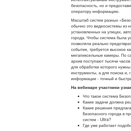
безопасность, но и предостав
оператору информацию.
Масштаб систем разных «Безоп
обычно это видеосистемы из н
установленных на улицах, авт
города. Чтобы система была у
позволяла реально предотврат
событие, требуется высокое кач
мегапиксельные камеры. По с
архив поступают тысячи часов 
для обработки которого нужн
инструменты, а для поиска и,
информации - точный и быстр
На вебинаре участники узна
Что такое система Безо
Какие задачи должна ре
Какие решения предлага
Безопасного города в п
систем - Ultra?
Где уже работает подоб