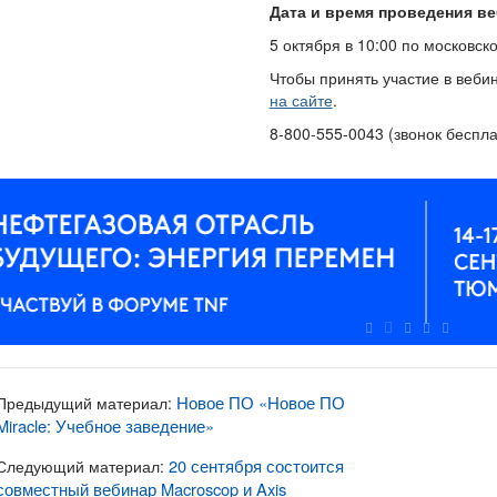
Дата и время проведения ве
5 октября в 10:00 по московск
Чтобы принять участие в веб
на сайте
.
8-800-555-0043 (звонок беспл
Новое ПО «Новое ПО
Предыдущий материал:
Miracle: Учебное заведение»
20 сентября состоится
Следующий материал:
совместный вебинар Macroscop и Axis