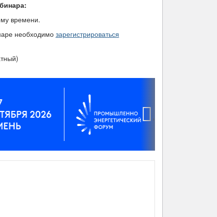
бинара:
ому времени.
инаре необходимо
зарегистрироваться
атный)
›