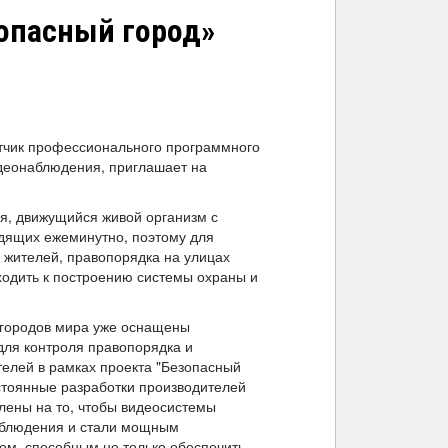
зопасный город»
тчик профессионального программного
идеонаблюдения, приглашает на
я, движущийся живой организм с
дящих ежеминутно, поэтому для
 жителей, правопорядка на улицах
ходить к построению системы охраны и
 городов мира уже оснащены
ля контроля правопорядка и
елей в рамках проекта "Безопасный
остоянные разработки производителей
лены на то, чтобы видеосистемы
аблюдения и стали мощным
ом, способным не только обеспечить