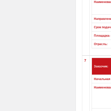
Наименован
Направлен
Срок подач
Площадка:
Отрасль:
7
Заказчик:
Начальная 
Наименован