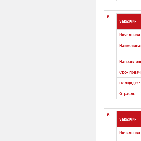
5
Заказчик:
Начальная 
Наименован
Направлен
Срок подач
Площадка:
Отрасль:
6
Заказчик:
Начальная 