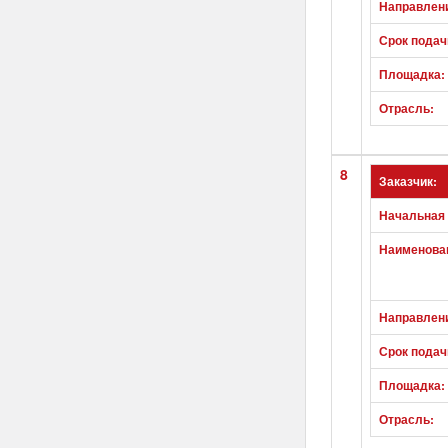
Направлен
Срок подач
Площадка:
Отрасль:
8
Заказчик:
Начальная 
Наименован
Направлен
Срок подач
Площадка:
Отрасль: