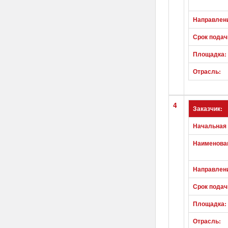
Направлен
Срок подач
Площадка:
Отрасль:
4
Заказчик:
Начальная 
Наименован
Направлен
Срок подач
Площадка:
Отрасль: