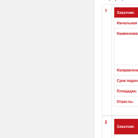
1
Заказчик:
Начальная 
Наименован
Направлен
Срок подач
Площадка:
Отрасль:
2
Заказчик: