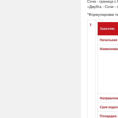
Сочи - граница с
«Джубга - Сочи -
*Формулировки те
1
Заказчик:
Начальная 
Наименован
Направлен
Срок подач
Площадка: