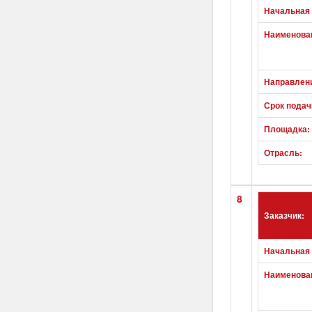
Начальная 
Наименован
Направлен
Срок подач
Площадка:
Отрасль:
8
Заказчик:
Начальная 
Наименован