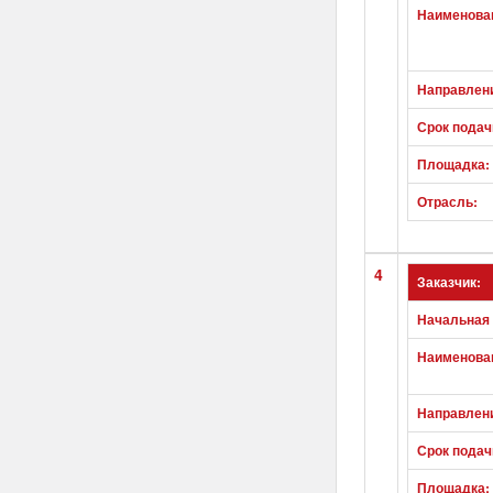
Наименован
Направлен
Срок подач
Площадка:
Отрасль:
4
Заказчик:
Начальная 
Наименован
Направлен
Срок подач
Площадка: