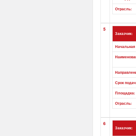
Отрасль:
5
Заказчик:
Начальная 
Наименован
Направлен
Срок подач
Площадка:
Отрасль:
6
Заказчик: