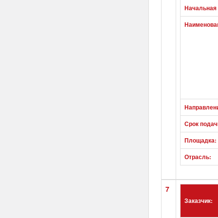
Начальная 
Наименован
Направлен
Срок подач
Площадка:
Отрасль:
7
Заказчик: