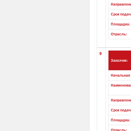
Направлен
Срок подач
Площадка:
Отрасль:
9
Заказчик:
Начальная 
Наименован
Направлен
Срок подач
Площадка:
Отрасль: