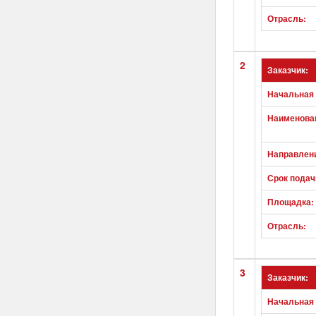
Отрасль:
2
Заказчик:
Начальная 
Наименован
Направлен
Срок подач
Площадка:
Отрасль:
3
Заказчик:
Начальная 