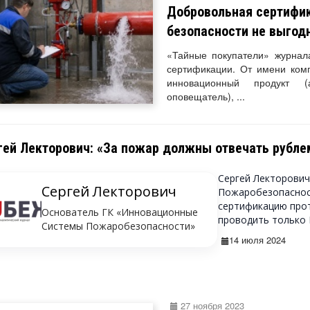
Добровольная сертифи
безопасности не выгод
«Тайные покупатели» журна
сертификации. От имени комп
инновационный продукт 
оповещатель), ...
гей Лекторович: «За пожар должны отвечать рубле
Сергей Лекторович
Сергей Лекторович
Пожаробезопасност
сертификацию про
Основатель ГК «Инновационные
проводить только М
Системы Пожаробезопасности»
14 июля 2024
27 ноября 2023