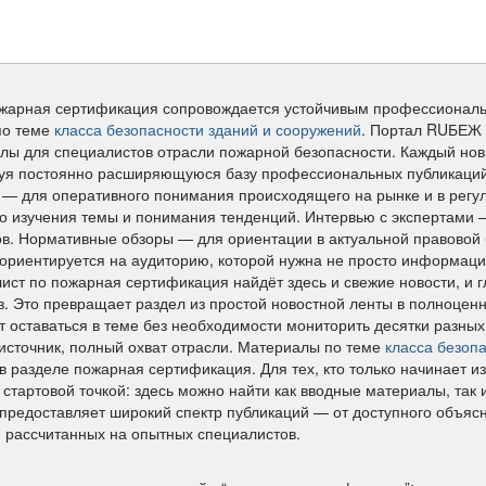
жарная сертификация сопровождается устойчивым профессиональн
по теме
класса безопасности зданий и сооружений
. Портал RUБЕЖ 
лы для специалистов отрасли пожарной безопасности. Каждый нов
я постоянно расширяющуюся базу профессиональных публикаций. 
 — для оперативного понимания происходящего на рынке и в регул
го изучения темы и понимания тенденций. Интервью с экспертами
ов. Нормативные обзоры — для ориентации в актуальной правовой б
риентируется на аудиторию, которой нужна не просто информаци
ист по пожарная сертификация найдёт здесь и свежие новости, и г
в. Это превращает раздел из простой новостной ленты в полноцен
т оставаться в теме без необходимости мониторить десятки разн
источник, полный охват отрасли. Материалы по теме
класса безоп
 в разделе пожарная сертификация. Для тех, кто только начинает и
 стартовой точкой: здесь можно найти как вводные материалы, так
редоставляет широкий спектр публикаций — от доступного объяс
, рассчитанных на опытных специалистов.