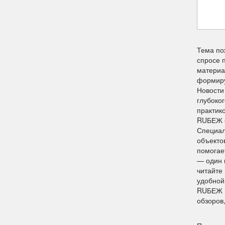
Тема по
спросе 
материа
формиру
Новости
глубоко
практик
RUБЕЖ о
Специал
объекто
помогае
— один 
читайте
удобной
RUБЕЖ п
обзоров