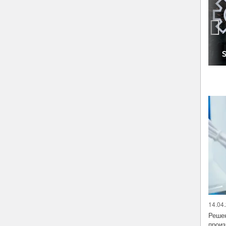
‹
14.04.
Решен
произ