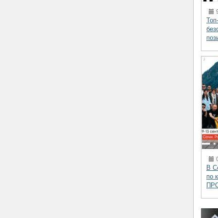
9
Топ
без
поз
0
В С
по 
ПР