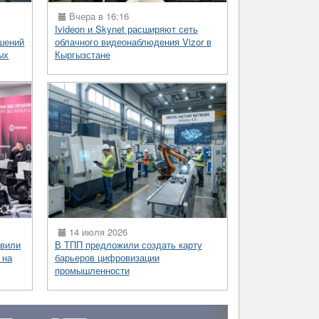
Вчера в 16:16
Ivideon и Skynet расширяют сеть
шений
облачного видеонаблюдения Vizor в
ых
Кыргызстане
14 июля 2026
вили
В ТПП предложили создать карту
 на
барьеров цифровизации
промышленности