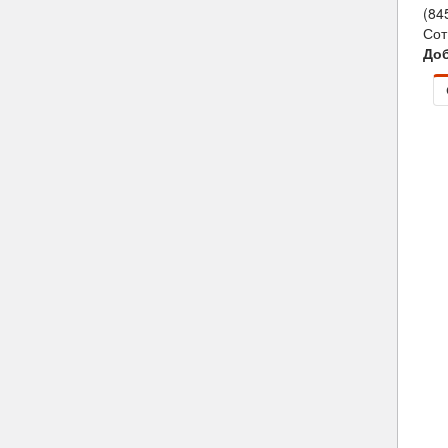
(84
Сот
Доб