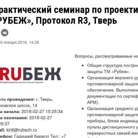
рактический семинар по проект
РУБЕЖ», Протокол R3, Тверь
0 января 2018, 14:28
Вопросы, рассматриваемые на
Общая структура постр
защиты ТМ «Рубеж».
Организация верхнего у
противопожарной защит
обеспечения. Выполнен
документации по сертиф
сто проведения:
г. Тверь,
АРМ).
ковское шоссе, 14
Организация среднего у
а начала:
2018-02-27 15:25:34
противопожарной защит
а окончания:
2018-02-27
приборы, блоки индикаци
25:37
пульты дистанционного у
il:
kirill@rubezh.ru
перекрестных связей ме
лефон:
Гадяцкий Кирилл Тел.: +7