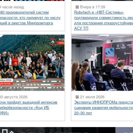
 часов назад
Вчера в 17:39
-80 производителей систем
Rubytech и «НВТ-Системы»
опасности: кто лидирует по числу
подтвердили совместимость ре
иций в реестре Минпромторга
для построения отказоустойчив
АСУ ТП
3 августа 2026
21 июля 2026
очи пройдет выездной интенсив
Эксперты ИННОПРОМа предста
кибербезопасности «Код ИБ
сценарии развития мобильности
ОФИ»
20–30 лет