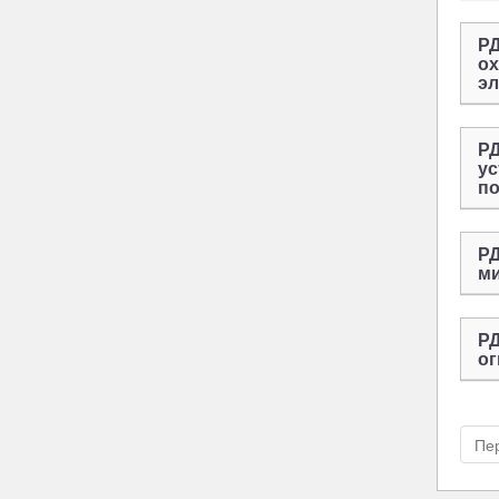
РД
ох
эл
РД
ус
по
РД
м
РД
ог
Пе