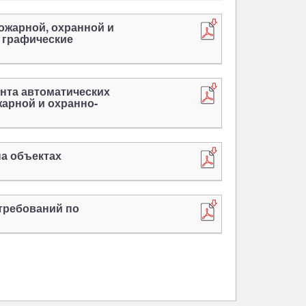
ожарной, охранной и
 графические
онта автоматических
арной и охранно-
на объектах
требований по