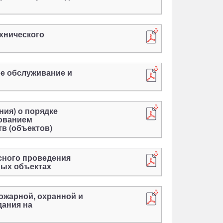
ехнического
ое обслуживание и
ния) о порядке
рованием
в (объектов)
асного проведения
ных объектах
ожарной, охранной и
дания на