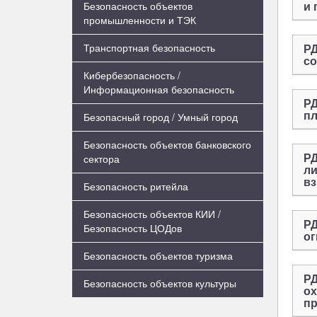
и 
Безопасность объектов
промышленности и ТЭК
Транспортная безопасность
РД
с
Кибербезопасность /
Информационная безопасность
РД
п
Безопасный город / Умный город
Безопасность объектов банковского
РД
сектора
ли
вз
Безопасность ритейла
Безопасность объектов КИИ /
РД
Безопасность ЦОДов
ог
Безопасность объектов туризма
РД
Безопасность объектов культуры
ох
пр