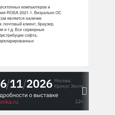
есктопных компьютеров и
ория ROSA 2021.1. Визуально ОС
сом является наличие
 почтовый клиент, браузер,
и и т.д. Все серверные
дистрибуции софта,
едекларированных
›