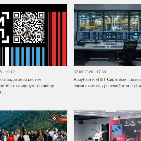
6 - 19:12
07.08.2026 - 17:39
роизводителей систем
Rubytech и «НВТ-Системы» подтв
ости: кто лидирует по числу
совместимость решений для постро
 ...