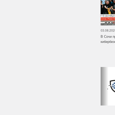
03.08.202
В Сочи п
кибербе
‹