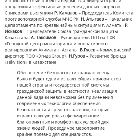
и приоритетные проекты ведомств, а лидеры отрасли
предложили эффективные решения данных запросов.
Спикерами выступили
Р. Камалов
– Председатель Комитета
противопожарной службы МЧС РК,
Н. Атыгаев
– Начальник
Департамента по чрезвычайным ситуациям г. Алматы,
Р.
Искаков
– Председатель Союза гражданской защиты
Казахстана,
А. Таксимов
– Руководитель ГКП на ПХВ
«Городской центр мониторинга и оперативного
реагирования» Акимата г. Астаны,
В.Гусев
– Коммерческий
директор ТОО «Эгида Group»,
Н.Гуров
– Развитие бренда
«Hikvision» в Казахстане.
Обеспечение безопасности граждан всегда
было и будет одним из важнейших приоритетов
нашей страны и государственной системы
гражданской защиты в частности. Реализация
данной задачи невозможна без применения
современных технологий обеспечения
безопасности и средств спасения, которые
играют важную роль в формировании
благоприятных и комфортных условий для
жизни людей. Проводимое мероприятие
крайне полезно для специалистов,