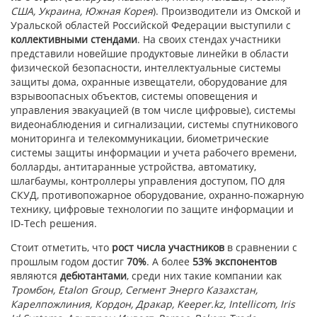
США, Украина, Южная Корея
). Производители из Омской и
Уральской областей Российской Федерации выступили с
коллективными стендами
. На своих стендах участники
представили новейшие продуктовые линейки в области
физической безопасности, интеллектуальные системы
защиты дома, охранные извещатели, оборудование для
взрывоопасных объектов, системы оповещения и
управления эвакуацией (в том числе цифровые), системы
видеонаблюдения и сигнализации, системы спутникового
мониторинга и телекоммуникации, биометрические
системы защиты информации и учета рабочего времени,
болларды, антитаранные устройства, автоматику,
шлагбаумы, контроллеры управления доступом, ПО для
СКУД, противопожарное оборудование, охранно-пожарную
технику, цифровые технологии по защите информации и
ID-Tech решения.
Стоит отметить, что
рост
числа
участников
в сравнении с
прошлым годом достиг
70%
. А более
53% экспонентов
являются
дебютантами
, среди них такие компании как
Тромбон, Etalon Group, Сегмент Энерго Казахстан,
Карелпожлиния, Кордон, Дракар, Keeper.kz, Intellicom, Iris