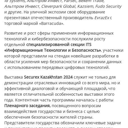
Id Systems, Альтпром Инвест, Parsec, Bekem Trade,
Альтпром Инвест, Cleverpark Global, Kazsiem, Fudo Security
и другие. На уличной экспозии своё оборудование
презентовал отечественный производитель
EvrazEx
с
торговой маркой «Barracuda».
Развитие и рост сферы применения информационных
технологий и кибербезопасности послужили росту
отдельной
специализированной секции ITS
«Информационные Технологии и Безопасность»
, участники
которой представили на стендах новейшие разработки в
области усиления мер безопасности и сохранении данных
с использованием передовых цифровых технологий.
Выставка
Securex Kazakhstan 2024
служит не только для
демонстрации отраслевых инноваций со всего мира, но и
эффективной диалоговой и обучающей площадкой
,
что
является отличительной особенностью выставки этого
года. Контентная часть программы началась с работы
Пленарного заседания,
посвященного вопросам
взаимодействия государства и бизнеса с целью
обеспечения безопасности жителей страны.
Представители государства обозначили ключевые задачи