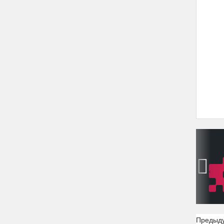
‹
Предыд