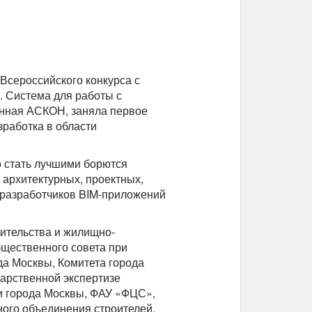
 Всероссийского конкурса с
. Система для работы с
анная АСКОН, заняла первое
работка в области
о стать лучшими борются
архитектурных, проектных,
е разработчиков BIM-приложений
оительства и жилищно-
бщественного совета при
да Москвы, Комитета города
дарственной экспертизе
и города Москвы, ФАУ «ФЦС»,
го объединения строителей,