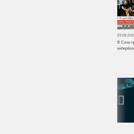
03.08.202
В Сочи п
кибербе
‹