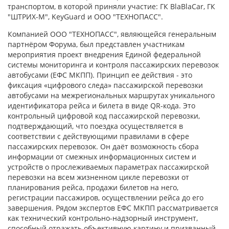
транспортом, в которой приняли участие: ГК BlaBlaCar, ГК
"ШТРИХ-М", KeyGuard и ООО "ТЕХНОПАСС".
Компанией ООО "ТЕХНОПАСС", являющейся генеральным
партнёром Форума, был представлен участникам
мероприятия проект внедрения Единой федеральной
системы мониторинга и контроля пассажирских перевозок
автобусами (ЕФС МКПП). Принцип ее действия - это
фиксация «цифрового следа» пассажирской перевозки
автобусами на межрегиональных маршрутах уникального
идентификатора рейса и билета в виде QR-кода. Это
контрольный цифровой код пассажирской перевозки,
подтверждающий, что поездка осуществляется в
соответствии с действующими правилами в сфере
пассажирских перевозок. Он даёт возможность сбора
информации от смежных информационных систем и
устройств о прослеживаемых параметрах пассажирской
перевозки на всем жизненном цикле перевозки от
планирования рейса, продажи билетов на него,
регистрации пассажиров, осуществлении рейса до его
завершения. Рядом экспертов ЕФС МКПП рассматривается
как технический контрольно-надзорный инструмент,
способный отражать объективную картину и призванный