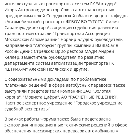
интеллектуальных транспортных систем ГК "Автодор"
Игорь Антропов; директор Союза автотранспортных
предпринимателей Свердловской области, доцент кафедры
«Автомобильный транспорт» ФГБОУ ВО "УГЛТУ" Лилия
Саранчук; директор Ассоциации содействия развитию
транспортной отрасли "Транспортная Ассоциация
Московской Агломерации" Норайр Блудян; руководитель
направления "Автобусы" группы компаний BlaBlaCar в
России Денис Стрелков; Врио ректора МАДИ Андрей
Келлер, заместитель руководителя по развитию
Департамента систем автоматизации транспорта ГК
"ШТРИХ-М" Алексей Полянских и другие.
С содержательными докладами по проблематике
платёжных решений в сфере автобусных перевозок также
выступили представители компаний: ЗАО "Золотая
корона", "Мовиста Цифра", АО "РАСЧЕТНЫЕ РЕШЕНИЯ",
Частное экспертное учреждение "Городское учреждение
судебной экспертизы".
В рамках работы Форума также была представлена
экспозиция инновационных технических решений в сфере
обеспечения пассажирских перевозок автомобильным