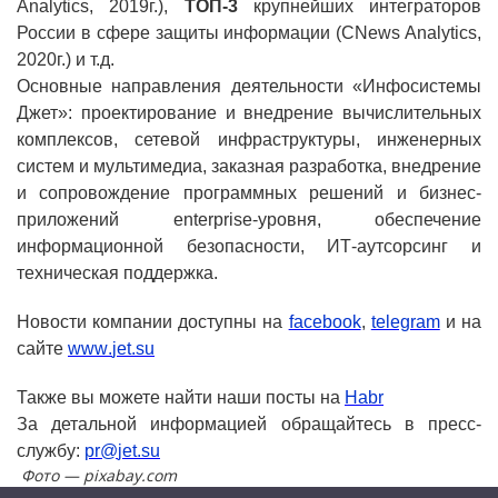
Analytics, 2019г.),
ТОП-3
крупнейших интеграторов
России в сфере защиты информации (CNews Analytics,
2020г.) и т.д.
Основные направления деятельности «Инфосистемы
Джет»: проектирование и внедрение вычислительных
комплексов, сетевой инфраструктуры, инженерных
систем и мультимедиа, заказная разработка, внедрение
и сопровождение программных решений и бизнес-
приложений enterprise-уровня, обеспечение
информационной безопасности, ИТ-аутсорсинг и
техническая поддержка.
Новости компании доступны на
facebook
,
telegram
и на
сайте
www
.
jet
.
su
Также вы можете найти наши посты на
Habr
За детальной информацией обращайтесь в пресс-
службу:
pr
@
jet
.
su
Фото — pixabay.com