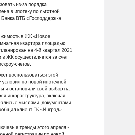
зовать из-за порядка
ена в ипотеку по льготной
е Банка ВТБ «Господдержка
вижимость в ЖК «Новое
омнатная квартира площадью
апланирован на 4-й квартал 2021
в в ЖК осуществляется за счет
скроу-счетов.
жет воспользоваться этой
условия по новой ипотечной
ы и остановили свой выбор на
вся инфраструктура, включая
рались с мыслями, документами,
 сообщил клиент ГК «Инград»
лючевые тренды этого апреля -
ронной регистрации по новой