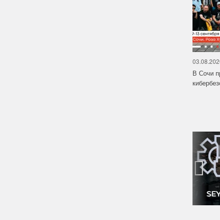
03.08.202
В Сочи п
кибербе
‹