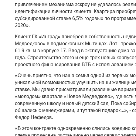
привлечением механизма эскроу не удавалось реали
идентификации личности клиента. Квартира приобрет
субсидированной ставке 6,5% годовых по программ
2020».
Клиент ГК «Инград» приобрёл в собственность нед
Медведково» в подмосковных Мытищах. Лот - трехк
61,9 кв. м в корпусе 17. Ввод в эксплуатацию дома з
года. Строительство этого и еще трех новых корпусо
проектного финансирования ВТБ с использованием э
«Очень приятно, что наша семья одной из первых мо
уникальной возможностью улучшить наши жилищные 
ставке. Мы давно присматривали различные вариант
«молодом» квартале «Новое Медведково», где есть 
современную школу и новый детский сад. Пока соби
общались с менеджерами, и тут такой подарок...», -
Федор Нефедов.
«В этом контракте одновременно слились воедино к
сделка проведена дистанционно через сервис элект