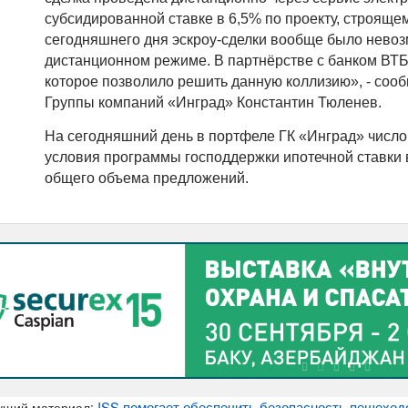
субсидированной ставке в 6,5% по проекту, строяще
сегодняшнего дня эскроу-сделки вообще было нево
дистанционном режиме. В партнёрстве с банком ВТ
которое позволило решить данную коллизию», - соо
Группы компаний «Инград» Константин Тюленев.
На сегодняшний день в портфеле ГК «Инград» число
условия программы господдержки ипотечной ставки в
общего объема предложений.
ISS помогает обеспечить безопасность пешеход
ущий материал: