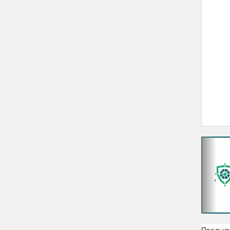
‹
Предыд