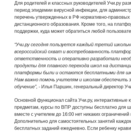
Для родителей и классных руководителей Учи.ру раз
период эпидемии вирусной инфекции, для админист
перечень утвержденных в РФ нормативно-правовых 
дистанционного образования. Кроме того, на платф
поддержки, куда может обратиться любой пользоват
“Учи.ру сегодня пользуется каждый третий школь
всероссийский охват и востребованность платфо
ответственность и оперативно разработали нео
продукты для плавного перехода школ на дистанци
платформы были и остаются бесплатными для шк
Нам важно помочь учителям и школам обеспечить
обучение”,
- Илья Паршин, генеральный директор Уч
Основной функционал сайта Учи.ру, интерактивные
предметам, курсы по ВПР доступны бесплатно для ш
вместе с учителем до 16:00 нет никаких ограничений 
Дополнительно для самостоятельных занятий каждом
бесплатных заданий ежедневно. Если ребенку нравит