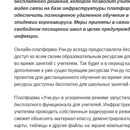
бесплатного решения, которое позволит учит
видео связи на базе инфраструктуры платфор
обеспечить полноценное удаленное обучение в
эпидемии коронавируса. Меры приняты в связи
свободном посещении школ в целях предупреж
инфекции.
Онлайн-платформа Учи.ру всегда предоставляла бе
доступ ко всем своим образовательным ресурсам для
во время занятий с учителем. Так будет и в период к
дополнение к уже существующим ресурсам Учи.ру п
проектов для дистанционного обучения во время эп
ресурсы доступны бесплатно для школьных занятий с 
Платформа «Учи.ру» в ускоренном режиме запустила
бесплатного функционала для учителей. Инфрастру
учителям проводить собственные видеоуроки в режи
сможет объяснять материал классу, демонстрироват
карты, таблицы и другие файлы на экране компьюте