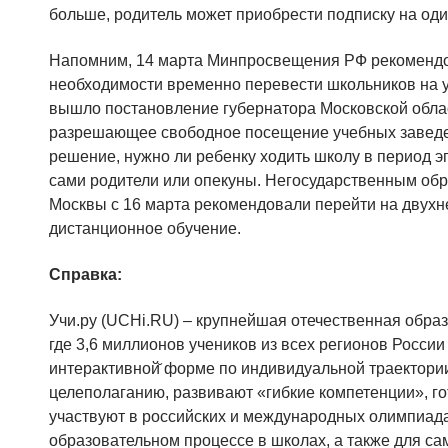
больше, родитель может приобрести подписку на оди
Напомним, 14 марта Минпросвещения РФ рекомендо
необходимости временно перевести школьников на у
вышло постановление губернатора Московской обла
разрешающее свободное посещение учебных заведе
решение, нужно ли ребенку ходить школу в период 
сами родители или опекуны. Негосударственным об
Москвы с 16 марта рекомендовали перейти на двух
дистанционное обучение.
Справка:
Учи.ру (UCHi.RU) – крупнейшая отечественная обра
где 3,6 миллионов учеников из всех регионов Росси
интерактивной̆ форме по индивидуальной траектори
целеполаганию, развивают «гибкие компетенции», го
участвуют в российских и международных олимпиада
образовательном процессе в школах, а также для са