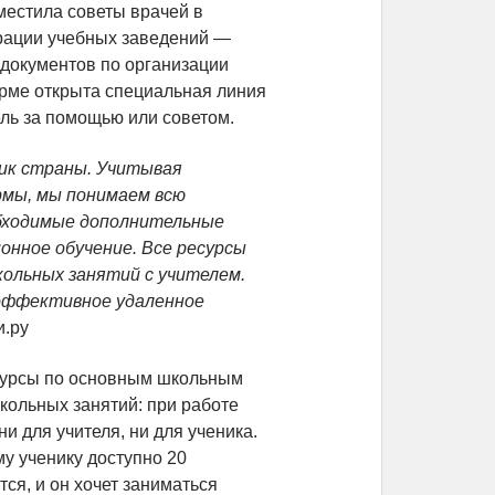
местила советы врачей в
рации учебных заведений —
документов по организации
орме открыта специальная линия
ель за помощью или советом.
ник страны. Учитывая
рмы, мы понимаем всю
бходимые дополнительные
онное обучение. Все ресурсы
ольных занятий с учителем.
 эффективное удаленное
и.ру
 курсы по основным школьным
кольных занятий: при работе
ни для учителя, ни для ученика.
у ученику доступно 20
ся, и он хочет заниматься