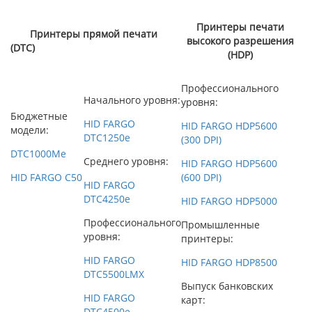
Принтеры печати
Принтеры прямой печати
высокого разрешения
(DTC)
(HDP)
Профессионального
Начального уровня:
уровня:
Бюджетные
HID FARGO
HID FARGO HDP5600
модели:
DTC1250e
(300 DPI)
DTC1000Me
Среднего уровня:
HID FARGO HDP5600
HID FARGO C50
(600 DPI)
HID FARGO
DTC4250e
HID FARGO HDP5000
Профессионального
Промышленные
уровня:
принтеры:
HID FARGO
HID FARGO HDP8500
DTC5500LMX
Выпуск банковских
HID FARGO
карт:
DTC4500e