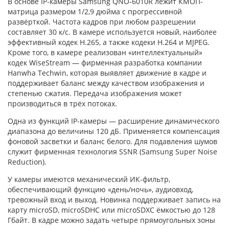
В основе IP-камеры Samsung QNO-6010R лежит КМОП-
матрица размером 1/2,9 дюйма с прогрессивной
развёрткой. Частота кадров при любом разрешении
составляет 30 к/с. В камере используется новый, наиболее
эффективный кодек H.265, а также кодеки H.264 и MJPEG.
Кроме того, в камере реализован «интеллектуальный»
кодек WiseStream — фирменная разработка компании
Hanwha Techwin, которая выявляет движение в кадре и
поддерживает баланс между качеством изображения и
степенью сжатия. Передача изображения может
производиться в трёх потоках.
Одна из функций IP-камеры — расширение динамического
диапазона до величины 120 дБ. Применяется компенсация
фоновой засветки и баланс белого. Для подавления шумов
служит фирменная технология SSNR (Samsung Super Noise
Reduction).
У камеры имеются механический ИК-фильтр,
обеспечивающий функцию «день/ночь», аудиовход,
тревожный вход и выход. Новинка поддерживает запись на
карту microSD, microSDHC или microSDXC ёмкостью до 128
Гбайт. В кадре можно задать четыре прямоугольных зоны