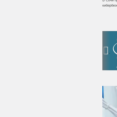
кибербе
‹