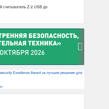
й считыватель Z-2 USB до
›
ecurity Excellence Award за лучшее решение для
з»