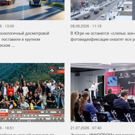
6 - 13:00
08.08.2026 - 11:19
ехнологичный досмотровой
В Югре не останется «слепых зон
 поставили в крупном
фотовидеофиксации охватят все 
еском ...
6 - 18:51
21.07.2026 - 07:40
ройдет выездной интенсив по
Эксперты ИННОПРОМа представи