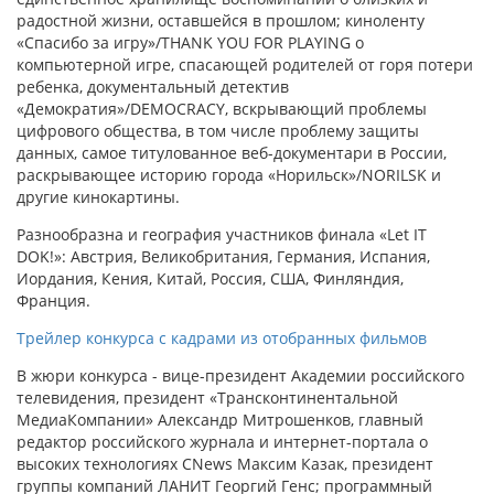
радостной жизни, оставшейся в прошлом; киноленту
«Спасибо за игру»/THANK YOU FOR PLAYING о
компьютерной игре, спасающей родителей от горя потери
ребенка, документальный детектив
«Демократия»/DEMOCRACY, вскрывающий проблемы
цифрового общества, в том числе проблему защиты
данных, самое титулованное веб-документари в России,
раскрывающее историю города «Норильск»/NORILSK и
другие кинокартины.
Разнообразна и география участников финала «Let IT
DOK!»: Австрия, Великобритания, Германия, Испания,
Иордания, Кения, Китай, Россия, США, Финляндия,
Франция.
Трейлер конкурса с кадрами из отобранных фильмов
В жюри конкурса - вице-президент Академии российского
телевидения, президент «Трансконтинентальной
МедиаКомпании» Александр Митрошенков, главный
редактор российского журнала и интернет-портала о
высоких технологиях CNews Максим Казак, президент
группы компаний ЛАНИТ Георгий Генс; программный