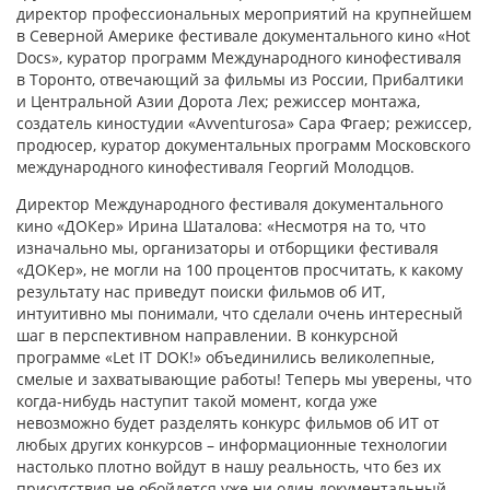
директор профессиональных мероприятий на крупнейшем
в Северной Америке фестивале документального кино «Hot
Docs», куратор программ Международного кинофестиваля
в Торонто, отвечающий за фильмы из России, Прибалтики
и Центральной Азии Дорота Лех; режиссер монтажа,
создатель киностудии «Avventurosa» Сара Фгаер; режиссер,
продюсер, куратор документальных программ Московского
международного кинофестиваля Георгий Молодцов.
Директор Международного фестиваля документального
кино «ДОКер» Ирина Шаталова: «Несмотря на то, что
изначально мы, организаторы и отборщики фестиваля
«ДОКер», не могли на 100 процентов просчитать, к какому
результату нас приведут поиски фильмов об ИТ,
интуитивно мы понимали, что сделали очень интересный
шаг в перспективном направлении. В конкурсной
программе «Let IT DOK!» объединились великолепные,
смелые и захватывающие работы! Теперь мы уверены, что
когда-нибудь наступит такой момент, когда уже
невозможно будет разделять конкурс фильмов об ИТ от
любых других конкурсов – информационные технологии
настолько плотно войдут в нашу реальность, что без их
присутствия не обойдется уже ни один документальный