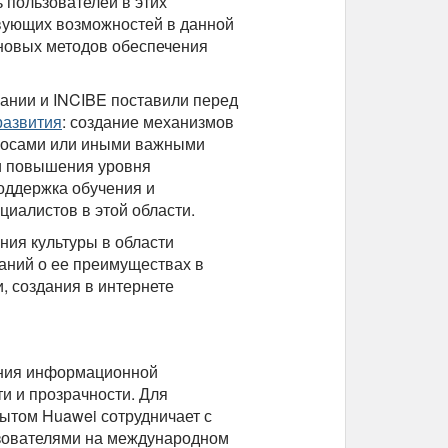
 пользователей в этих
вующих возможностей в данной
 новых методов обеспечения
ании и INCIBE поставили перед
развития
: создание механизмов
просами или иными важными
и повышения уровня
оддержка обучения и
иалистов в этой области.
ния культуры в области
аний о ее преимуществах в
, создания в интернете
ения информационной
и и прозрачности. Для
ытом Huawei сотрудничает с
зователями на международном