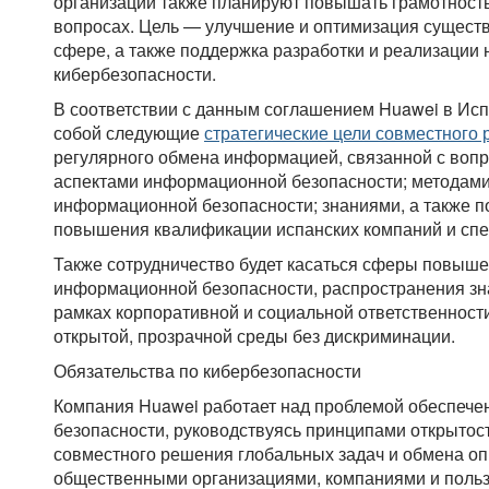
организации также планируют повышать грамотность
вопросах. Цель — улучшение и оптимизация сущест
сфере, а также поддержка разработки и реализации
кибербезопасности.
В соответствии с данным соглашением Huawei в Исп
собой следующие
стратегические цели совместного 
регулярного обмена информацией, связанной с во
аспектами информационной безопасности; методам
информационной безопасности; знаниями, а также п
повышения квалификации испанских компаний и спец
Также сотрудничество будет касаться сферы повыше
информационной безопасности, распространения зн
рамках корпоративной и социальной ответственности
открытой, прозрачной среды без дискриминации.
Обязательства по кибербезопасности
Компания Huawei работает над проблемой обеспеч
безопасности, руководствуясь принципами открытост
совместного решения глобальных задач и обмена оп
общественными организациями, компаниями и поль