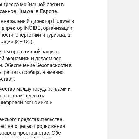
нгресса мобильной связи в
санное Huawei в Европе.
 генеральный директор Huawei в
 директор INCIBE, организации,
сти, энергетики и туризма, а
ации (SETSI).
ником проактивной защиты
й экономики и делаем все
и. Обеспечение безопасности в
ы решать сообща, и именно
ства».
чества между государствами и
е позволит сделать
 цифровой экономики и
анского представительства
чества с целью продвижения
фровом пространстве. Обе