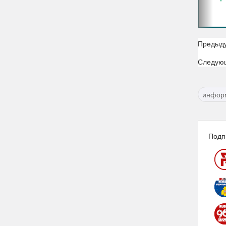
Предыд
Следую
информ
Подп