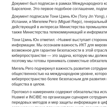
Документ был подписан в рамках Международного ко
Барселоне. Это первое подобное соглашение, подпи
Документ подписали Тони Цзинь Юн (Tony Jin Yong),
Испании, и Мигелем Рего (Miguel Rego), генеральный
действующей в интересах Министерства промышленно
также Министерства телекоммуникаций и информатиз
Тони Цзинь Юн отметил: «Huawei выступает сторон
информации. Мы осознаем важность ИКТ для мирово
возможное для гарантии безопасности в этой отрасл
киберпространстве — это задача, которую мы должн
поэтому мы готовы принимать совместные обязатель
Мигель Рего подчеркнул важность развития сотрудни
общественностью на международном уровне, которо
киберпространство более безопасным для развития
общества в целом.
Протокол о намерениях содержит обязательства исп
Huawei и INCIBE по организации сценария сотрудни
передовых методов и мер защиты информации в ци