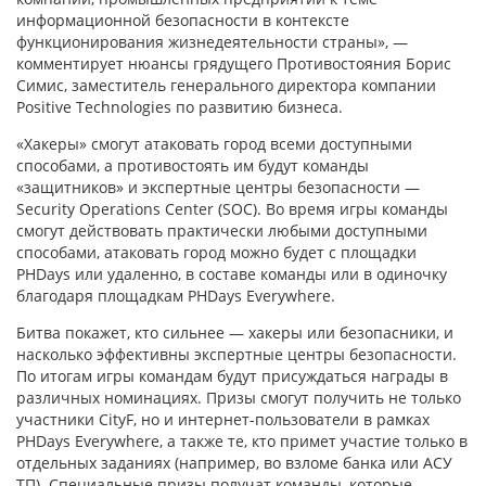
информационной безопасности в контексте
функционирования жизнедеятельности страны», —
комментирует нюансы грядущего Противостояния Борис
Симис, заместитель генерального директора компании
Positive Technologies по развитию бизнеса.
«Хакеры» смогут атаковать город всеми доступными
способами, а противостоять им будут команды
«защитников» и экспертные центры безопасности —
Security Operations Center (SOC). Во время игры команды
смогут действовать практически любыми доступными
способами, атаковать город можно будет с площадки
PHDays или удаленно, в составе команды или в одиночку
благодаря площадкам PHDays Everywhere.
Битва покажет, кто сильнее — хакеры или безопасники, и
насколько эффективны экспертные центры безопасности.
По итогам игры командам будут присуждаться награды в
различных номинациях. Призы смогут получить не только
участники CityF, но и интернет-пользователи в рамках
PHDays Everywhere, а также те, кто примет участие только в
отдельных заданиях (например, во взломе банка или АСУ
ТП). Специальные призы получат команды, которые