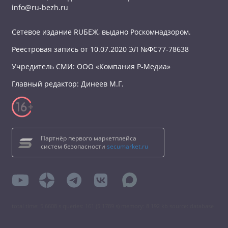
info@ru-bezh.ru
Сетевое издание RUБЕЖ, выдано Роскомнадзором.
Реестровая запись от 10.07.2020 ЭЛ №ФС77-78638
Учредитель СМИ: ООО «Компания Р-Медиа»
Главный редактор: Динеев М.Г.
Партнёр первого маркетплейса
систем безопасности
secumarket.ru
total time: 5.6608 s queries: 161 (5.1789 s) memory: 8 192 kb source: database