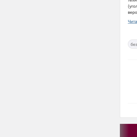
(уго
веро
Чит
бе