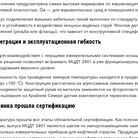
лнении предусмотрена самая высокая маркировка по взрывозащите
левой опасностью, Ga — для взрывоопасных сред в помещениях и
ус подключения внешних кабельных линий выполнен по стандарту I
 и устойчивость к воздействию мощных водяных струй. Монтаж дат
ления (резьба или фланцы), что зависит от конструктивной специф
еграция и эксплуатационная гибкость
для взаимодействия с текущими измерительными системами осна
ое решение позволяет встраивать МЦДТ 2401 в уже функционирую
удования верхнего уровня.
ешность при проведении замеров температуры находится в предела
до +100 °C). Конструкция рассчитана на агрессивные химические в
ходимости защитный рукав из металла заменяется на фторопласто
льзования на Крайнем Севере датчик комплектуется термочехлом.
винка прошла сертификацию
ратура прошла все этапы обязательной сертификации. Как поясн
ин, выпуск МЦДТ 2401 является шагом по импортозамещению наи
рольно‑измерительных приборов для нефтяной отрасли. Продукци
ологическую независимость, а также способствует повышению без