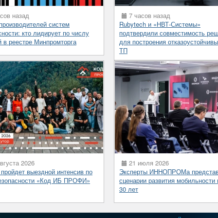
сов назад
7 часов назад
 производителей систем
Rubytech и «НВТ-Системы»
сности: кто лидирует по числу
подтвердили совместимость ре
й в реестре Минпромторга
для построения отказоустойчив
ТП
вгуста 2026
21 июля 2026
 пройдет выездной интенсив по
Эксперты ИННОПРОМа предста
езопасности «Код ИБ ПРОФИ»
сценарии развития мобильности 
30 лет