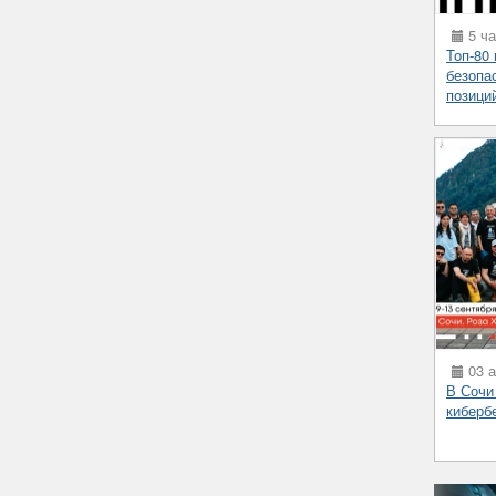
5 ча
Топ-80
безопа
позици
03 а
В Сочи
киберб