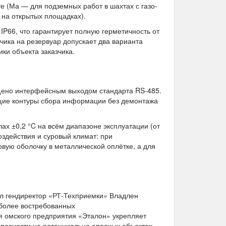
 (Ма — для подземных работ в шахтах с газо-
 на открытых площадках).
P66, что гарантирует полную герметичность от
чика на резервуар допускает два варианта
ики объекта заказчика.
щено интерфейсным выходом стандарта RS-485.
щие контуры сбора информации без демонтажа
х ±0,2 °C на всём диапазоне эксплуатации (от
оздействия и суровый климат: при
вую оболочку в металлической оплётке, а для
ил гендиректор «РТ‑Техприемки» Владлен
более востребованных
я омского предприятия «Эталон» укрепляет
опасности на потенциально опасных объектах