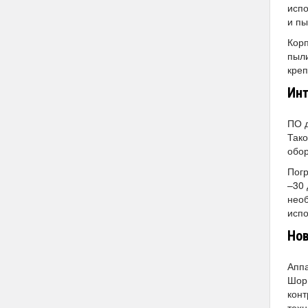
испо
и пы
Корп
пыли
креп
Инт
ПО 
Так
обор
Погр
–30 
необ
испо
Но
Аппа
Шор
конт
техн