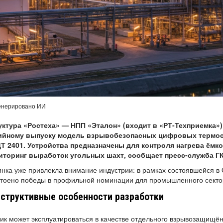
енерировано ИИ
уктура «Ростеха» — НПП «Эталон» (входит в «РТ‑Техприемка»
ийному выпуску модель взрывобезопасных цифровых термосе
Т 2401. Устройства предназначены для контроля нагрева ёмко
иторинг выработок угольных шахт, сообщает пресс-служба ГК
нка уже привлекла внимание индустрии: в рамках состоявшейся в
стоено победы в профильной номинации для промышленного секто
структивные особенности разработки
ик может эксплуатироваться в качестве отдельного взрывозащищён