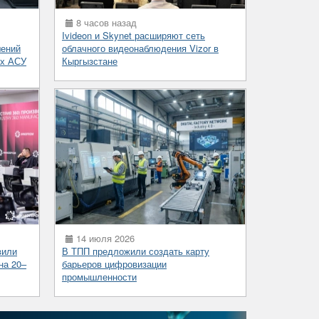
8 часов назад
Ivideon и Skynet расширяют сеть
шений
облачного видеонаблюдения Vizor в
ых АСУ
Кыргызстане
14 июля 2026
вили
В ТПП предложили создать карту
на 20–
барьеров цифровизации
промышленности