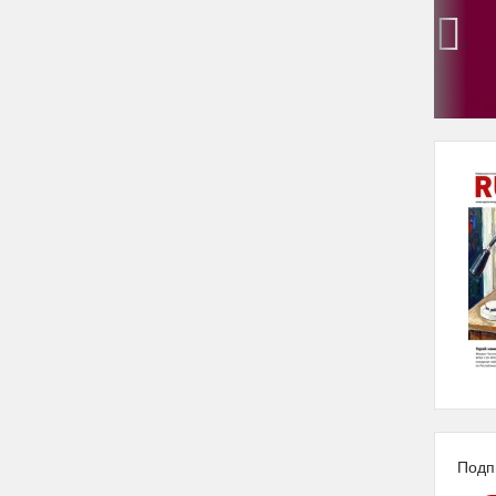
‹
Подп