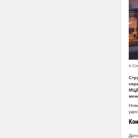
© Сг
Стр
сер
МЦД
мон
Нови
удо
Кон
Датч